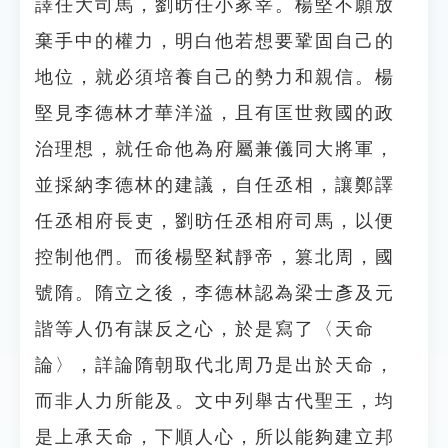
譯任大司馬，劉昉任小冢宰。楊堅不願放
棄手中的權力，明白他若想要鞏固自己的
地位，就必須培養自己的勢力和親信。楊
堅見李德林才華洋溢，且有匡世救國的政
治理想，就任命他為府屬兼儀同大將軍，
並採納李德林的建議，自任丞相，讓鄭譯
任丞相府長吏，劉昉任丞相府司馬，以便
控制他們。而後楊堅弒靜帝，篡北周，國
號隋。隋立之後，李德林認為梁士彥及元
諧等人仍有謀反之心，於是寫了〈天命
論〉，詳論隋朝取代北周乃是出於天命，
而非人力所能及。文中列舉古代聖王，均
是上承天命，下順人心，所以能夠建立邦