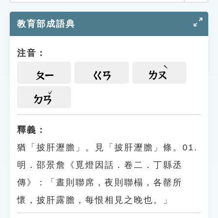
索引選單
教育部成語典
知識索引
單字索引
注音：
生命大百科索引
ㄆㄧ
ㄍㄢ
ㄌㄡ
遊戲專區
ㄉㄢ
教學應用
釋義：
貓頭鷹博士
猶「披肝瀝膽」。見「披肝瀝膽」條。01.
明．邵景詹《覓燈因話．卷二．丁縣丞
傳》：「晝則聯席，夜則聯榻，各罄所
懷，披肝露膽，每恨相見之晚也。」