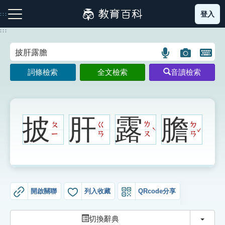
跳
登入
:::
到
主
:::
要
內
語
圖
開
容
注音索引圖示
筆畫索引圖示
部首索引表圖示
言
片
啟
詞條檢索
全文檢索
音讀檢索
搜
搜
鍵
尋
尋
盤
圖
圖
圖
示
示
示
披
肝
露
膽
ㄆ
ㄍ
ㄌ
ㄉ
ˇ
ˋ
ㄧ
ㄢ
ㄡ
ㄢ
網站導覽
生字詞彙表
開啟關聯
列入收藏
QRcode分享
成語故事
切換
切換辭典