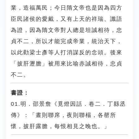
業，造福萬民；今日隋文帝也是因為四方
臣民諸侯的愛戴，又有上天的祥瑞、讖語
為證，因為隋文帝對人總是坦誠相待，忠
貞不二，所以才能完成帝業，統治天下，
以此勸梁士彥等人打消謀反的念頭。後來
「披肝瀝膽」被用來比喻赤誠相待，忠貞
不二。
書證：
01.明．邵景詹《覓燈因話．卷二．丁縣丞
傳》：「晝則聯席，夜則聯榻，各罄所
懷，披肝露膽，每恨相見之晚也。」