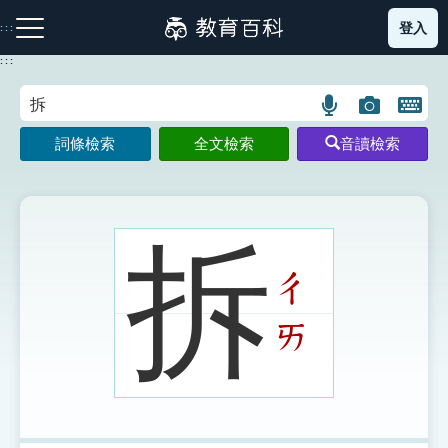
跳
登入
:::
到
主
:::
要
內
語
圖
開
容
注音索引圖示
筆畫索引圖示
部首索引表圖示
言
片
啟
詞條檢索
全文檢索
音讀檢索
搜
搜
鍵
尋
尋
盤
圖
圖
圖
示
示
示
拆
ㄔ
網站導覽
ㄞ
生字詞彙表
成語故事