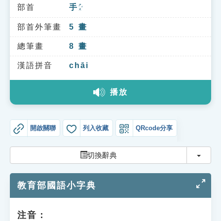
索引選單
部首
手
ㄕㄡˇ
知識索引
部首外筆畫
5
畫
單字索引
總筆畫
8
畫
生命大百科索引
漢語拼音
chāi
播放
遊戲專區
教學應用
開啟關聯
列入收藏
QRcode分享
貓頭鷹博士
切換
切換辭典
教育部國語小字典
注音：