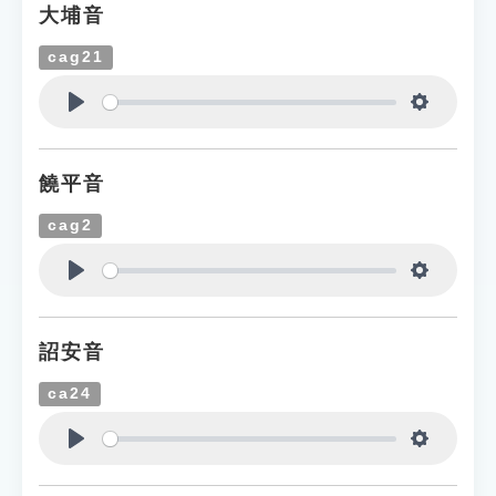
大埔音
cag21
Play
Settings
饒平音
cag2
Play
Settings
詔安音
ca24
Play
Settings