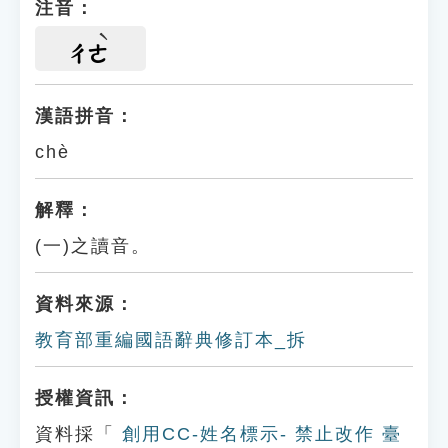
注音：
ㄔㄜ
漢語拼音：
chè
解釋：
(一)之讀音。
資料來源：
教育部重編國語辭典修訂本_拆
授權資訊：
資料採「
創用CC-姓名標示- 禁止改作 臺