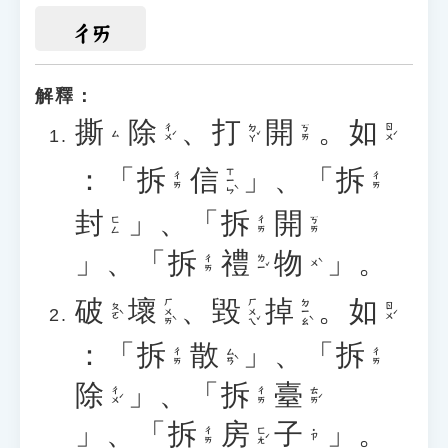
ㄔㄞ
解釋：
撕
除
、
打
開
。
如
ㄔㄨˊ
ㄉㄚˇ
ㄖㄨˊ
ㄎㄞ
ㄙ
：「
拆
信
」、「
拆
ㄒㄧㄣˋ
ㄔㄞ
ㄔㄞ
封
」、「
拆
開
ㄈㄥ
ㄔㄞ
ㄎㄞ
」、「
拆
禮
物
」。
ㄌㄧˇ
ㄔㄞ
ㄨˋ
破
壞
、
毀
掉
。
如
ㄏㄨㄞˋ
ㄏㄨㄟˇ
ㄉㄧㄠˋ
ㄆㄛˋ
ㄖㄨˊ
：「
拆
散
」、「
拆
ㄙㄢˋ
ㄔㄞ
ㄔㄞ
除
」、「
拆
臺
ㄔㄨˊ
ㄊㄞˊ
ㄔㄞ
」、「
拆
房
子
」。
ㄈㄤˊ
ㄔㄞ
˙ㄗ