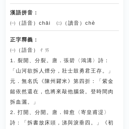
漢語拼音：
㈠（語音）chāi ㈡（讀音）chè
正字釋義：
㈠（語音）ㄔㄞ
1. 裂開、分裂。唐．張碧〈鴻溝〉詩：
「山河欲拆人煙分，壯士鼓勇君王存。」
元．無名氏《陳州糶米》第四折：「紫金
鎚依然還在，也將來敲他腦袋。登時間肉
拆血灑。」
2. 打開、分開。唐．韓愈〈寄皇甫湜〉
詩：「拆書放床頭，涕與淚垂四。」《初