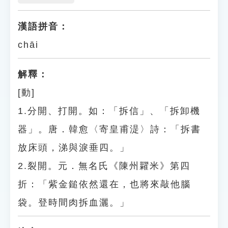
漢語拼音：
chāi
解釋：
[動]
1.分開、打開。如：「拆信」、「拆卸機
器」。唐．韓愈〈寄皇甫湜〉詩：「拆書
放床頭，涕與淚垂四。」
2.裂開。元．無名氏《陳州糶米》第四
折：「紫金鎚依然還在，也將來敲他腦
袋。登時間肉拆血灑。」