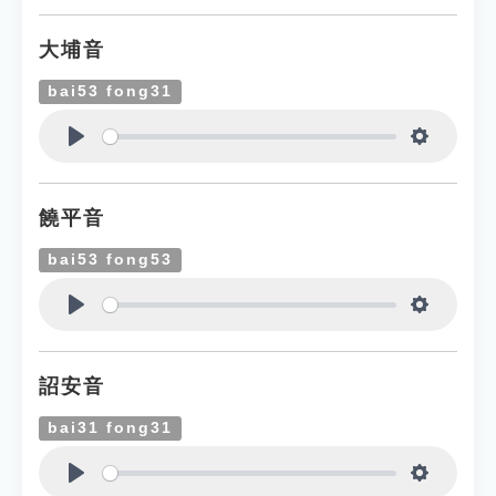
大埔音
bai53 fong31
Play
Settings
饒平音
bai53 fong53
Play
Settings
詔安音
bai31 fong31