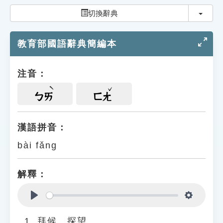
索引選單
切換
切換辭典
知識索引
教育部國語辭典簡編本
單字索引
生命大百科索引
注音：
遊戲專區
ㄅㄞ
ㄈㄤ
教學應用
漢語拼音：
bài fǎng
貓頭鷹博士
解釋：
Play
Settings
拜候、探望。