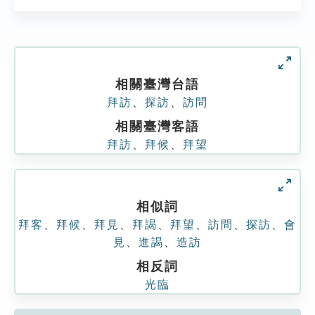
相關臺灣台語
拜訪
、
探訪
、
訪問
相關臺灣客語
拜訪
、
拜候
、
拜望
相似詞
拜客
、
拜候
、
拜見
、
拜謁
、
拜望
、
訪問
、
探訪
、
會
見
、
進謁
、
造訪
相反詞
光臨