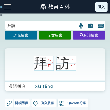
跳
登入
:::
到
主
:::
要
內
語
圖
開
容
注音索引圖示
筆畫索引圖示
部首索引表圖示
言
片
啟
詞條檢索
全文檢索
音讀檢索
搜
搜
鍵
尋
尋
盤
圖
圖
圖
示
示
示
拜
訪
ㄅ
ㄈ
ˇ
ˋ
ㄞ
ㄤ
網站導覽
漢語拼音
bài fǎng
生字詞彙表
成語故事
開啟關聯
列入收藏
QRcode分享