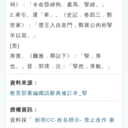
祠》：「令命昏緯狗、纂馬、掔緯。」
2.牽引。通「牽」。《史記．卷四三．鄭
世家》：「楚王入自皇門，鄭襄公肉袒掔
羊以迎。」
[形]
厚實。《爾雅．釋詁下》：「掔，厚
也。」晉．郭璞．注：「掔然，厚貌。」
資料來源：
教育部重編國語辭典修訂本_掔
授權資訊：
資料採「
創用CC-姓名標示- 禁止改作 臺