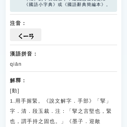
《國語小字典》或《國語辭典簡編本》。
注音：
ㄑㄧㄢ
漢語拼音：
qiān
解釋：
[動]
1.用手握緊。《說文解字．手部》「掔」
字．清．段玉裁．注：「掔之言堅也，緊
也，謂手持之固也。」《墨子．迎敵