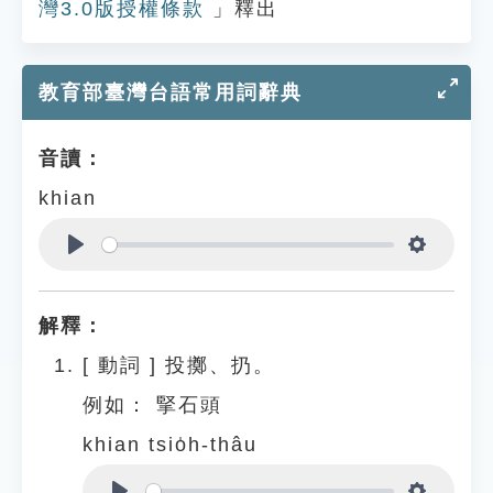
灣3.0版授權條款
」釋出
教育部臺灣台語常用詞辭典
音讀：
khian
Play
Settings
解釋：
[
動詞
]
投擲、扔。
例如：
掔石頭
khian tsio̍h-thâu