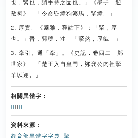
也，緊也，謂手持之固也。」《墨子．迎
敵祠》：「令命昏緯狗纂馬，掔緯。」
2. 厚實。《爾雅．釋詁下》：「掔，厚
也。」晉．郭璞．注：「掔然，厚貌。」
3. 牽引。通「牽」。《史記．卷四二．鄭
世家》：「楚王入自皇門，鄭襄公肉袒掔
羊以迎。」
相關異體字：
𢴡
、
孯
資料來源：
教育部異體字字典_掔