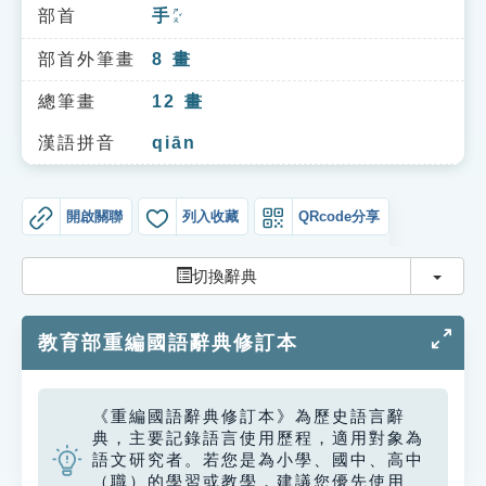
索引選單
部首
手
ㄕㄡˇ
知識索引
部首外筆畫
8
畫
單字索引
總筆畫
12
畫
生命大百科索引
漢語拼音
qiān
遊戲專區
開啟關聯
列入收藏
QRcode分享
教學應用
切換
切換辭典
貓頭鷹博士
教育部重編國語辭典修訂本
《重編國語辭典修訂本》為歷史語言辭
典，主要記錄語言使用歷程，適用對象為
語文研究者。若您是為小學、國中、高中
（職）的學習或教學，建議您優先使用