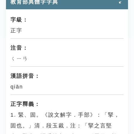
教育部異體字字典
字級：
正字
注音：
ㄑㄧㄢ
漢語拼音：
qiān
正字釋義：
1. 緊、固。《說文解字．手部》：「掔，
固也。」清．段玉裁．注：「掔之言堅