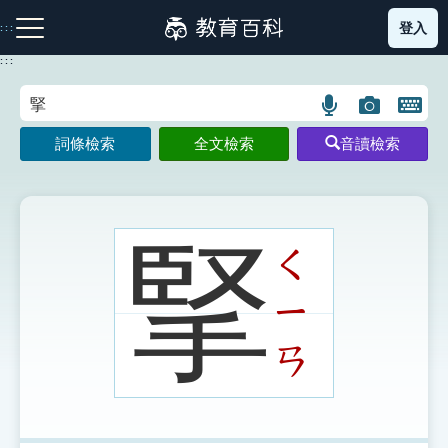
跳
登入
:::
到
主
:::
要
內
語
圖
開
容
注音索引圖示
筆畫索引圖示
部首索引表圖示
言
片
啟
詞條檢索
全文檢索
音讀檢索
搜
搜
鍵
尋
尋
盤
圖
圖
圖
示
示
示
掔
ㄑ
ㄧ
網站導覽
ㄢ
生字詞彙表
成語故事