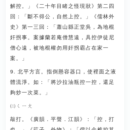
解控。」《二十年目睹之怪現狀》第二四
回：「斷不得公，自然上控。」《儒林外
史》第一三回：「蕭山縣正堂吳，為地棍
奸拐事。案據蘭若庵僧慧遠，具控伊徒尼
僧心遠，被地棍權勿用奸拐霸占在家一
案。」
9. 北平方言。指倒懸容器口，使裡面之液
體流淨。如：「將沙拉油瓶控一控，還足
夠炒一次菜。」
㈡ㄑㄧㄤ
敲打。《廣韻．平聲．江韻》：「控，打
也。」《莊子．外物》：「儒以金椎控其