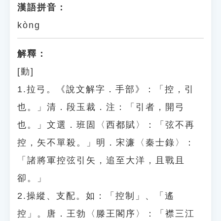
漢語拼音：
kòng
解釋：
[動]
1.拉弓。《說文解字．手部》：「控，引
也。」清．段玉裁．注：「引者，開弓
也。」文選．班固〈西都賦〉：「弦不再
控，矢不單殺。」明．宋濂〈秦士錄〉：
「諸將軍控弦引矢，追至大洋，且戰且
卻。」
2.操縱、支配。如：「控制」、「遙
控」。唐．王勃〈滕王閣序〉：「襟三江