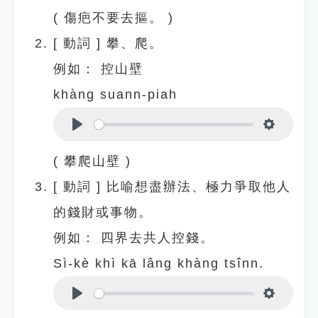
( 傷疤不要去摳。 )
[
動詞
]
攀、爬。
例如：
控山壁
khàng suann-piah
Play
Settings
( 攀爬山壁 )
[
動詞
]
比喻想盡辦法、極力爭取他人
的錢財或事物。
例如：
四界去共人控錢。
Sì-kè khì kā lâng khàng tsînn.
Play
Settings