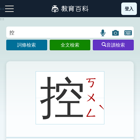
跳
登入
:::
到
主
:::
要
內
語
圖
開
容
注音索引圖示
筆畫索引圖示
部首索引表圖示
言
片
啟
詞條檢索
全文檢索
音讀檢索
搜
搜
鍵
尋
尋
盤
圖
圖
圖
示
示
示
控
ㄎ
ㄨ
網站導覽
ˋ
ㄥ
生字詞彙表
成語故事