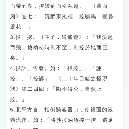
而帶五湖，控蠻荊而引甌越。」《董西
廂》卷七：「沉醉東風裡，控驕馬，鞭裊
蘆花。」
3.投、擲。《莊子．逍遙遊》：「我決起
而飛，搶榆枋時則不至，則控於地而已
矣。」
4.投訴、告發。如：「指控」、「誣
控」、「控訴」。《二十年目睹之怪現
狀》第二四回：「斷不得公，自然上
控。」
5.北平方言。指倒懸容器口，使裡面的液
體流淨。如：「將沙拉油瓶控一控，還足