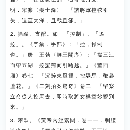
明．宋濂〈秦士錄〉：「諸將軍控弦引
矢，追至大洋，且戰且卻。」
2. 操縱、支配。如：「控制」、「遙
控」。《字彙．手部》：「控，操制
也。」唐．王勃〈滕王閣序〉：「襟三江
而帶五湖，控蠻荊而引甌越。」《董西
廂》卷七：「沉醉東風裡，控驕馬，鞭裊
蘆花。」《二刻拍案驚奇》卷二：「罕察
立命從人控馬去，即時取將女棋童妙觀到
來。」
3. 牽掣。《黃帝內經素問．卷一一．刺腰