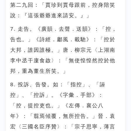
第二九回：「賈珍到賈母跟前，控身陪笑
說：『這張爺爺進來請安。』」
7. 走告。《廣韻．去聲．送韻》：「控，
告也。」《詩經．鄘風．載馳》：「控於
大邦，誰因誰極。」唐．柳宗元〈上湖南
李中丞干廩食啟〉：「無使惶惶然控於他
邦，重為董生所笑。」
8. 投訴、告發。如：「指控」、「誣
控」、「控訴」。《字彙．手部》：
「控，提控吏也。」《左傳．襄公八
年》：「翦焉傾覆，無所控告。」晉．袁
宏〈三國名臣序贊〉：「宗子思寧，薄言