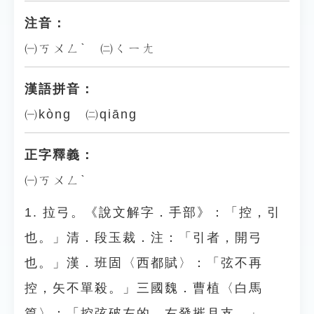
注音：
㈠ㄎㄨㄥˋ ㈡ㄑㄧㄤ
漢語拼音：
㈠kòng ㈡qiāng
正字釋義：
㈠ㄎㄨㄥˋ
1. 拉弓。《說文解字．手部》：「控，引
也。」清．段玉裁．注：「引者，開弓
也。」漢．班固〈西都賦〉：「弦不再
控，矢不單殺。」三國魏．曹植〈白馬
篇〉：「控弦破左的，右發摧月支。」