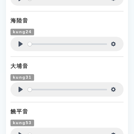
Play
Settings
海陸音
kung24
Play
Settings
大埔音
kung31
Play
Settings
饒平音
kung53