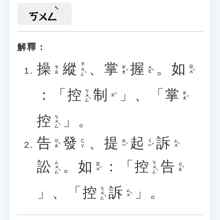
ㄎㄨㄥ
解釋：
操
縱
、
掌
握
。
如
ㄗㄨㄥˋ
ㄓㄤˇ
ㄨㄛˋ
ㄖㄨˊ
ㄘㄠ
：「
控
制
」、「
掌
ㄎㄨㄥˋ
ㄓㄤˇ
ㄓˋ
控
」。
ㄎㄨㄥˋ
告
發
、
提
起
訴
ㄍㄠˋ
ㄊㄧˊ
ㄑㄧˇ
ㄙㄨˋ
ㄈㄚ
訟
。
如
：「
控
告
ㄙㄨㄥˋ
ㄎㄨㄥˋ
ㄖㄨˊ
ㄍㄠˋ
」、「
控
訴
」。
ㄎㄨㄥˋ
ㄙㄨˋ