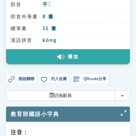
索引選單
部首
手
ㄕㄡˇ
知識索引
部首外筆畫
8
畫
單字索引
總筆畫
11
畫
生命大百科索引
漢語拼音
kòng
播放
遊戲專區
教學應用
開啟關聯
列入收藏
QRcode分享
貓頭鷹博士
切換
切換辭典
教育部國語小字典
注音：