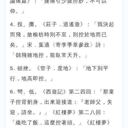
論痛篇》：「腰痛引少腹控䏚，不可以
仰。」
4. 投、擲。《莊子．逍遙遊》：「我決起
而飛，搶榆枋時則不至，則控於地而已
矣。」宋．葉適〈寄李季章參政〉詩：
「鷃飛雖地控，龍臥常天升。」
5. 頓挫。《管子．度地》：「地下則平
行，地高即控。」
6. 彎、低。《西遊記》第二四回：「那童
子控背躬身，出來迎接道：『老師父，失
迎，請坐。』」《紅樓夢》第二八回：
「纔吃了飯，這麼控著頭。」《紅樓夢》