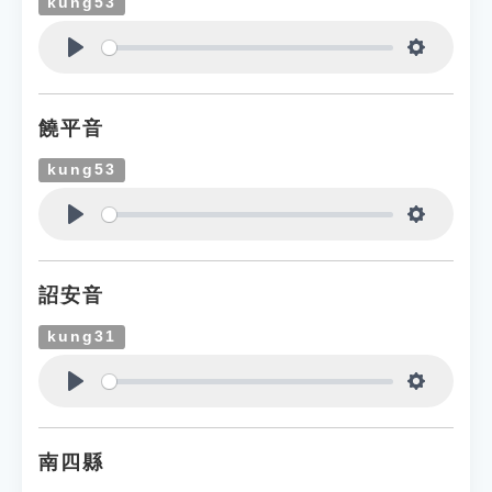
kung53
Play
Settings
饒平音
kung53
Play
Settings
詔安音
kung31
Play
Settings
南四縣