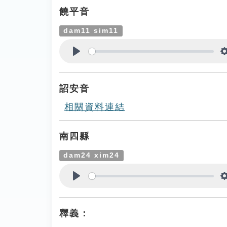
饒平音
dam11 sim11
Play
詔安音
相關資料連結
南四縣
dam24 xim24
Play
釋義：