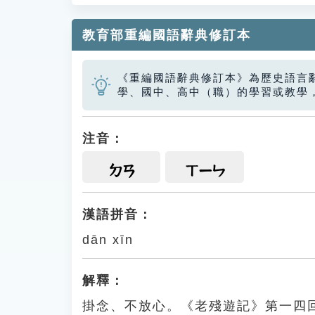
教育部重編國語辭典修訂本
《重編國語辭典修訂本》為歷史語言
學、國中、高中（職）的學習或教學
注音：
ㄉㄢ
ㄒㄧㄣ
漢語拼音：
dān xīn
解釋：
掛念、不放心。《老殘遊記》第一四