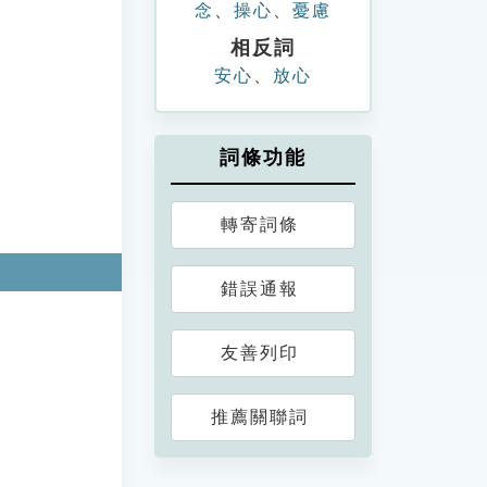
念
、
操心
、
憂慮
相反詞
安心
、
放心
詞條功能
轉寄詞條
錯誤通報
友善列印
推薦關聯詞