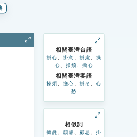
典
相關臺灣台語
掛心
、
掛意
、
掛慮
、
操
心
、
操煩
、
擔心
相關臺灣客語
操煩
、
擔心
、
掛吊
、
心
愁
相似詞
擔憂
、
顧慮
、
顧忌
、
掛