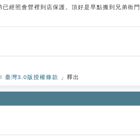
弟已經照會營裡到店保護。頂好是早點搬到兄弟衙
作 臺灣3.0版授權條款
」釋出