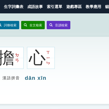
生字詞彙表
成語故事
索引選單
遊戲專區
教學應用
貓
詞條檢索
全文檢索
音讀檢索
擔
心
ㄒ
ㄉ
ㄧ
ㄢ
ㄣ
dān xīn
漢語拼音