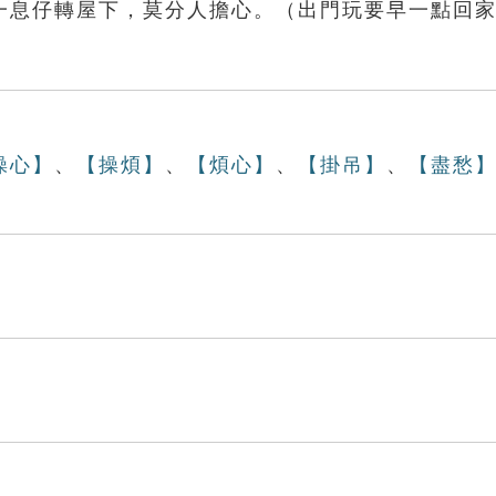
一息仔轉屋下，莫分人擔心。（出門玩要早一點回
操心】
、
【操煩】
、
【煩心】
、
【掛吊】
、
【盡愁