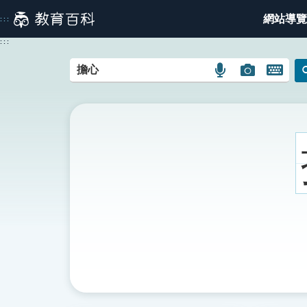
跳
網站導覽
:::
到
主
:::
要
內
語
圖
開
容
言
片
啟
搜
搜
鍵
尋
尋
盤
圖
圖
圖
示
示
示