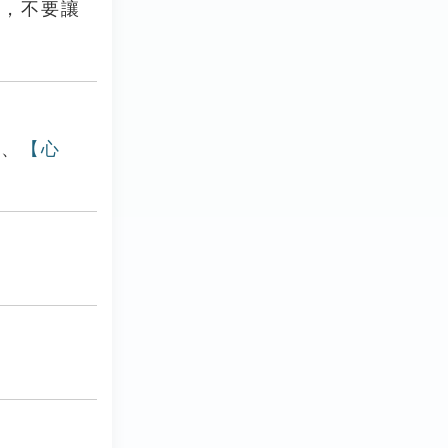
家，不要讓
】
、
【心