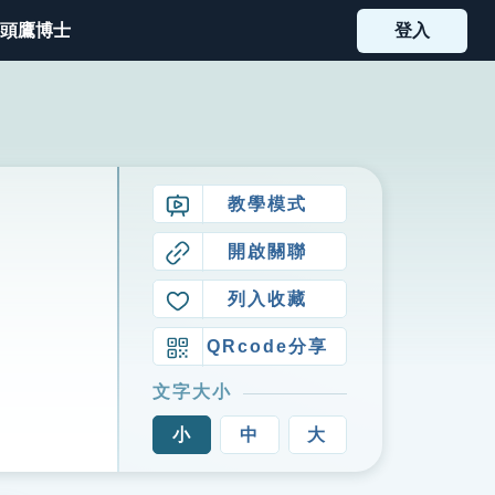
頭鷹博士
登入
教學模式
開啟關聯
列入收藏
QRcode分享
文字大小
小
中
大