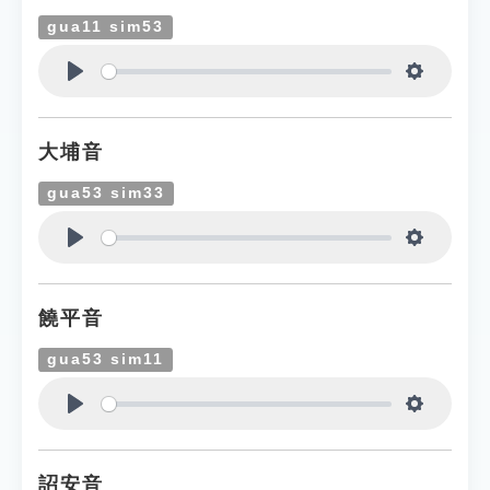
gua11 sim53
Play
Settings
大埔音
gua53 sim33
Play
Settings
饒平音
gua53 sim11
Play
Settings
詔安音