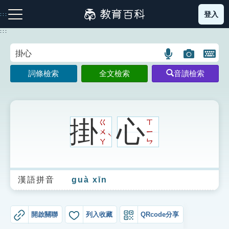
跳
登入
:::
到
主
:::
要
內
語
圖
開
容
注音索引圖示
筆畫索引圖示
部首索引表圖示
言
片
啟
詞條檢索
全文檢索
音讀檢索
搜
搜
鍵
尋
尋
盤
圖
圖
圖
示
示
示
掛
心
ㄍ
ㄒ
ㄨ
ㄧ
ˋ
ㄚ
ㄣ
網站導覽
漢語拼音
guà xīn
生字詞彙表
成語故事
開啟關聯
列入收藏
QRcode分享