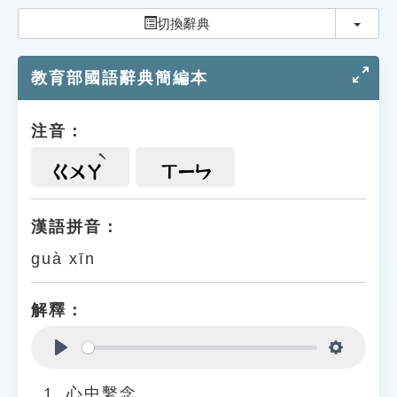
索引選單
切換
切換辭典
知識索引
教育部國語辭典簡編本
單字索引
生命大百科索引
注音：
遊戲專區
ㄍㄨㄚ
ㄒㄧㄣ
教學應用
漢語拼音：
guà xīn
貓頭鷹博士
解釋：
Play
Settings
心中繫念。