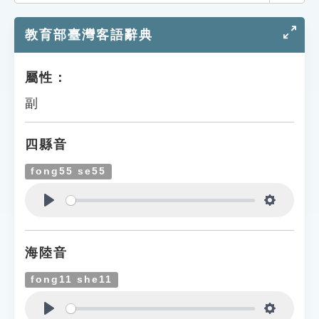
索引選單
教育部臺灣客語辭典
知識索引
單字索引
屬性：
生命大百科索引
副
遊戲專區
四縣音
教學應用
fong55 se55
貓頭鷹博士
Play
Settings
海陸音
fong11 she11