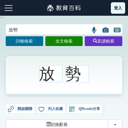
跳
登入
:::
到
主
:::
要
內
語
圖
開
容
注音索引圖示
筆畫索引圖示
部首索引表圖示
言
片
啟
詞條檢索
全文檢索
音讀檢索
搜
搜
鍵
尋
尋
盤
圖
圖
圖
示
示
示
放
勢
網站導覽
生字詞彙表
開啟關聯
列入收藏
QRcode分享
成語故事
切換
切換辭典