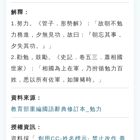
解釋：
1.努力。《管子．形勢解》：「故朝不勉
力務進，夕無見功，故曰：『朝忘其事，
夕失其功。』」
2.勸勉，鼓勵。《史記．卷五三．蕭相國
世家》：「相國為上在軍，乃拊循勉力百
姓，悉以所有佐軍，如陳豨時。」
資料來源：
教育部重編國語辭典修訂本_勉力
授權資訊：
資料採「
創用CC-姓名標示- 禁止改作 臺