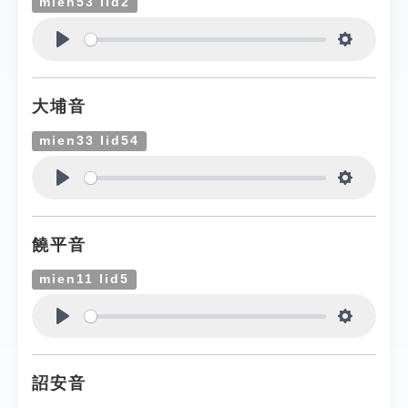
mien53 lid2
Play
Settings
大埔音
mien33 lid54
Play
Settings
饒平音
mien11 lid5
Play
Settings
詔安音