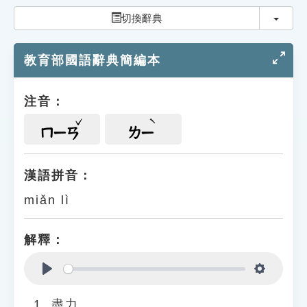
索引選單
切換
切換辭典
知識索引
教育部國語辭典簡編本
單字索引
生命大百科索引
注音：
遊戲專區
ㄇㄧㄢ
ㄌㄧ
教學應用
漢語拼音：
miǎn lì
貓頭鷹博士
解釋：
Play
Settings
盡力。