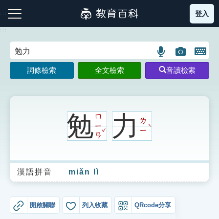
跳
登入
:::
到
主
:::
要
內
語
圖
開
容
注音索引圖示
筆畫索引圖示
部首索引表圖示
言
片
啟
詞條檢索
全文檢索
音讀檢索
搜
搜
鍵
尋
尋
盤
圖
圖
圖
示
示
示
勉
力
ㄇ
ㄌ
ㄧ
ˋ
ˇ
ㄧ
ㄢ
網站導覽
漢語拼音
miǎn lì
生字詞彙表
成語故事
開啟關聯
列入收藏
QRcode分享