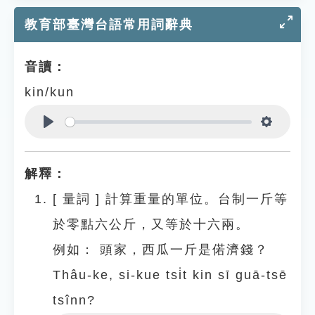
教育部臺灣台語常用詞辭典
音讀：
kin/kun
Play
Settings
解釋：
[
量詞
]
計算重量的單位。台制一斤等
於零點六公斤，又等於十六兩。
例如：
頭家，西瓜一斤是偌濟錢？
Thâu-ke, si-kue tsi̍t kin sī guā-tsē
tsînn?