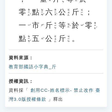
零
點
六
公
斤
；
ㄌㄧㄥˊ
ㄉㄧㄢˇ
ㄌㄧㄡˋ
ㄍㄨㄥ
ㄐㄧㄣ
一
市
斤
等
於
零
ㄌㄧㄥˊ
ㄐㄧㄣ
ㄉㄥˇ
ㄧˊ
ㄕˋ
ㄩˊ
點
五
公
斤
。
ㄉㄧㄢˇ
ㄍㄨㄥ
ㄐㄧㄣ
ㄨˇ
資料來源：
教育部國語小字典_斤
授權資訊：
資料採「
創用CC-姓名標示- 禁止改作 臺
灣3.0版授權條款
」釋出