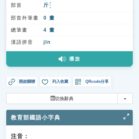
索引選單
ㄐㄧㄣ
部首
斤
知識索引
部首外筆畫
0
畫
單字索引
總筆畫
4
畫
生命大百科索引
漢語拼音
jīn
遊戲專區
播放
教學應用
開啟關聯
列入收藏
QRcode分享
貓頭鷹博士
切換
切換辭典
教育部國語小字典
注音：