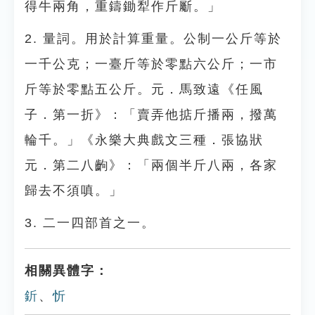
得牛兩角，重鑄鋤犁作斤斸。」
2. 量詞。用於計算重量。公制一公斤等於
一千公克；一臺斤等於零點六公斤；一市
斤等於零點五公斤。元．馬致遠《任風
子．第一折》：「賣弄他掂斤播兩，撥萬
輪千。」《永樂大典戲文三種．張協狀
元．第二八齣》：「兩個半斤八兩，各家
歸去不須嗔。」
3. 二一四部首之一。
相關異體字：
釿
、
忻