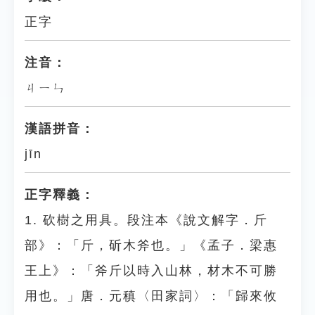
正字
注音：
ㄐㄧㄣ
漢語拼音：
jīn
正字釋義：
1. 砍樹之用具。段注本《說文解字．斤
部》：「斤，斫木斧也。」《孟子．梁惠
王上》：「斧斤以時入山林，材木不可勝
用也。」唐．元稹〈田家詞〉：「歸來攸