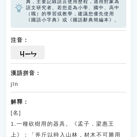
典，主要記錄語言使用歷程，適用對象為
語文研究者。若您是為小學、國中、高中
（職）的學習或教學，建議您優先使用
《國語小字典》或《國語辭典簡編本》。
注音：
ㄐㄧㄣ
漢語拼音：
jīn
解釋：
[名]
1.一種砍樹用的器具。《孟子．梁惠王
上》：「斧斤以時入山林，材木不可勝用