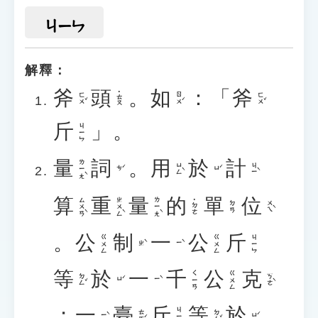
ㄐㄧㄣ
解釋：
斧
頭
。
如
：「
斧
˙ㄊㄡ
ㄈㄨˇ
ㄖㄨˊ
ㄈㄨˇ
斤
」。
ㄐㄧㄣ
量
詞
。
用
於
計
ㄌㄧㄤˋ
ㄩㄥˋ
ㄐㄧˋ
ㄘˊ
ㄩˊ
算
重
量
的
單
位
ㄙㄨㄢˋ
ㄓㄨㄥˋ
ㄌㄧㄤˋ
˙ㄉㄜ
ㄨㄟˋ
ㄉㄢ
。
公
制
一
公
斤
ㄍㄨㄥ
ㄍㄨㄥ
ㄐㄧㄣ
ㄓˋ
ㄧˋ
等
於
一
千
公
克
ㄑㄧㄢ
ㄍㄨㄥ
ㄉㄥˇ
ㄎㄜˋ
ㄩˊ
ㄧˋ
；
一
臺
斤
等
於
ㄐㄧㄣ
ㄊㄞˊ
ㄉㄥˇ
ㄧˋ
ㄩˊ