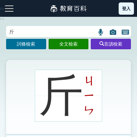
跳
登入
:::
到
主
:::
要
內
語
圖
開
容
注音索引圖示
筆畫索引圖示
部首索引表圖示
言
片
啟
詞條檢索
全文檢索
音讀檢索
搜
搜
鍵
尋
尋
盤
圖
圖
圖
示
示
示
斤
ㄐ
ㄧ
網站導覽
ㄣ
生字詞彙表
成語故事