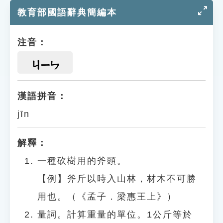
教育部國語辭典簡編本
注音：
ㄐㄧㄣ
漢語拼音：
jīn
解釋：
一種砍樹用的斧頭。
【例】斧斤以時入山林，材木不可勝
用也。（《孟子．梁惠王上》）
量詞。計算重量的單位。1公斤等於