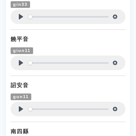
gin33
Play
Settings
饒平音
giun11
Play
Settings
詔安音
gun11
Play
Settings
南四縣