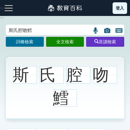
跳
登入
:::
到
主
:::
要
內
語
圖
開
容
注音索引圖示
筆畫索引圖示
部首索引表圖示
言
片
啟
詞條檢索
全文檢索
音讀檢索
搜
搜
鍵
尋
尋
盤
圖
圖
圖
示
示
示
斯
氏
腔
吻
網站導覽
鱈
生字詞彙表
成語故事