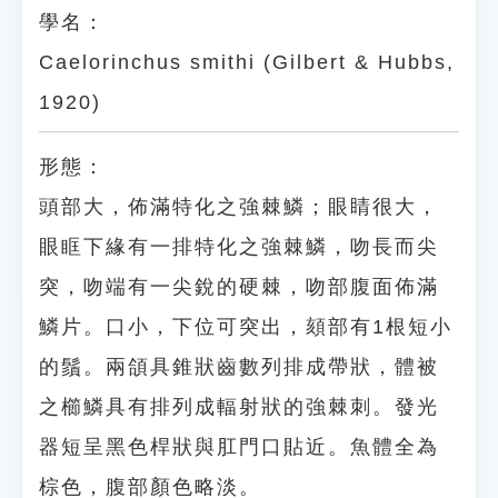
學名：
Caelorinchus smithi (Gilbert & Hubbs,
1920)
形態：
頭部大，佈滿特化之強棘鱗；眼睛很大，
眼眶下緣有一排特化之強棘鱗，吻長而尖
突，吻端有一尖銳的硬棘，吻部腹面佈滿
鱗片。口小，下位可突出，頦部有1根短小
的鬚。兩頜具錐狀齒數列排成帶狀，體被
之櫛鱗具有排列成輻射狀的強棘刺。發光
器短呈黑色桿狀與肛門口貼近。魚體全為
棕色，腹部顏色略淡。