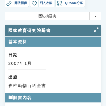
索引選單
開啟關聯
列入收藏
QRcode分享
知識索引
切換
切換辭典
單字索引
國家教育研究院辭書
生命大百科索引
基本資料
遊戲專區
日期：
教學應用
2007年1月
貓頭鷹博士
出處：
脊椎動物百科全書
辭書內容