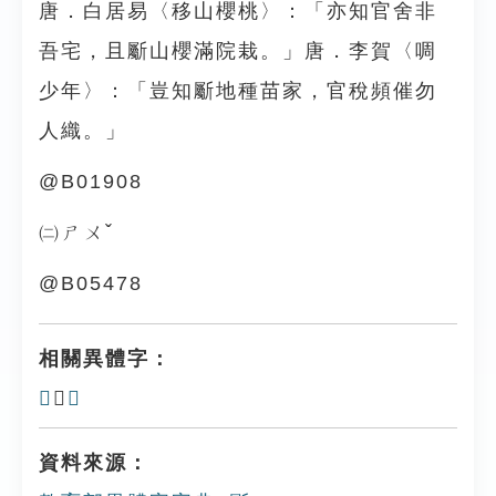
唐．白居易〈移山櫻桃〉：「亦知官舍非
吾宅，且斸山櫻滿院栽。」唐．李賀〈啁
少年〉：「豈知斸地種苗家，官稅頻催勿
人織。」
@B01908
㈡ㄕㄨˇ
@B05478
相關異體字：
𣃁
、
劚
資料來源：