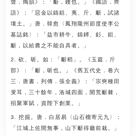
聲．燭韻》：「斸，钁也。」《國語．齊
語》：「惡金以鑄鉏、夷、斤、斸，試諸
壤土。」唐．韓愈〈鳳翔隴州節度使李公
墓誌銘〉：「益市耕牛、鑄鎛、釤、鉏、
斸，以給農之不能自具者。」
2. 砍、斫。如：「斸稻」。《玉篇．斤
部》：「斸，斫也。」《舊五代史．卷六
三．唐書．列傳．張全義》：「宗奭種田
叟耳，三十餘年，洛城四面，開荒斸棘，
招聚軍賦，資陛下創業。」
3. 挖掘。唐．白居易〈山石榴寄元九〉：
「江城上佐閒無事，山下斸得廳前栽。」