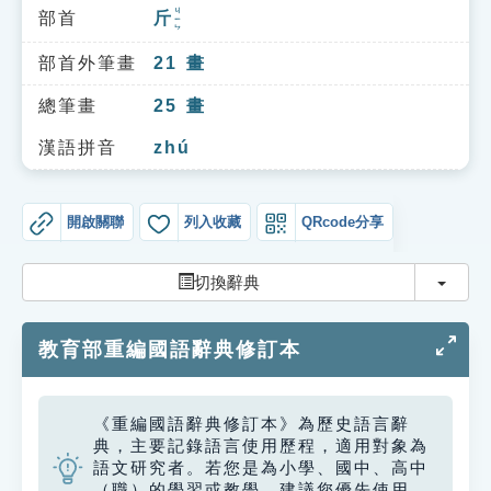
索引選單
ㄐㄧㄣ
部首
斤
知識索引
部首外筆畫
21
畫
單字索引
總筆畫
25
畫
生命大百科索引
漢語拼音
zhú
遊戲專區
開啟關聯
列入收藏
QRcode分享
教學應用
切換
切換辭典
貓頭鷹博士
教育部重編國語辭典修訂本
《重編國語辭典修訂本》為歷史語言辭
典，主要記錄語言使用歷程，適用對象為
語文研究者。若您是為小學、國中、高中
（職）的學習或教學，建議您優先使用