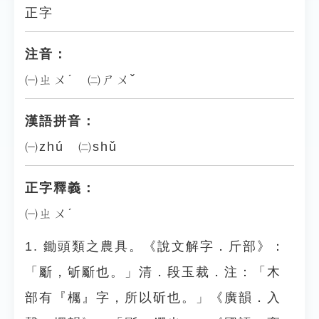
正字
注音：
㈠ㄓㄨˊ ㈡ㄕㄨˇ
漢語拼音：
㈠zhú ㈡shǔ
正字釋義：
㈠ㄓㄨˊ
1. 鋤頭類之農具。《說文解字．斤部》：
「斸，斪斸也。」清．段玉裁．注：「木
部有『欘』字，所以斫也。」《廣韻．入