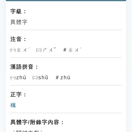
字級：
異體字
注音：
㈠ㄓㄨˊ ㈡ㄕㄨˇ ＃ㄓㄨˊ
漢語拼音：
㈠zhú ㈡shǔ ＃zhú
正字：
欘
異體字/附錄字內容：