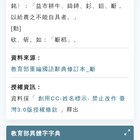
銘〉：「益市耕牛、鑄鎛、釤、鉏、斸，
以給農之不能自具者。」
[動]
砍、斫。如：「斸稻」。
資料來源：
教育部重編國語辭典修訂本_斸
授權資訊：
資料採「
創用CC-姓名標示- 禁止改作 臺
灣3.0版授權條款
」釋出
教育部異體字字典