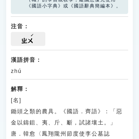
《國語小字典》或《國語辭典簡編本》。
注音：
ㄓㄨ
漢語拼音：
zhú
解釋：
[名]
鋤頭之類的農具。《國語．齊語》：「惡
金以鑄鉏、夷、斤、斸，試諸壤土。」
唐．韓愈〈鳳翔隴州節度使李公墓誌