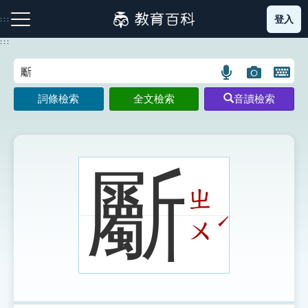
跳
登入
:::
到
主
:::
要
內
語
圖
開
容
注音索引圖示
筆畫索引圖示
部首索引表圖示
言
片
啟
詞條檢索
全文檢索
音讀檢索
搜
搜
鍵
尋
尋
盤
圖
圖
圖
示
示
示
斸
ㄓ
網站導覽
ˊ
ㄨ
生字詞彙表
成語故事