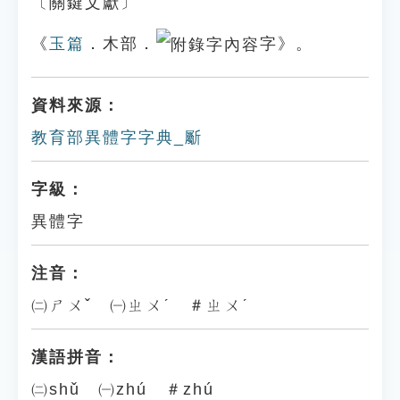
〔關鍵文獻〕
《
玉篇
．木部．
字》。
資料來源：
教育部異體字字典_斸
字級：
異體字
注音：
㈡ㄕㄨˇ ㈠ㄓㄨˊ ＃ㄓㄨˊ
漢語拼音：
㈡shǔ ㈠zhú ＃zhú