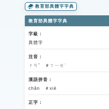
教育部異體字字典
教育部異體字字典
字級：
異體字
注音：
ㄔㄢˇ ＃ㄒㄧㄝˋ
漢語拼音：
chǎn ＃xiè
正字：