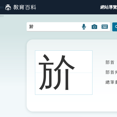
跳
網站導覽
:::
到
主
:::
要
內
語
圖
開
容
言
片
啟
搜
搜
鍵
尋
尋
盤
圖
圖
圖
斺
示
示
示
部首
部首
總筆