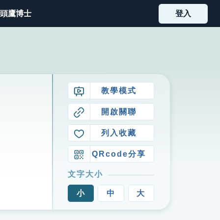
頭鷹博士
登入
教學模式
開啟關聯
列入收藏
QRcode分享
文字大小
小
中
大