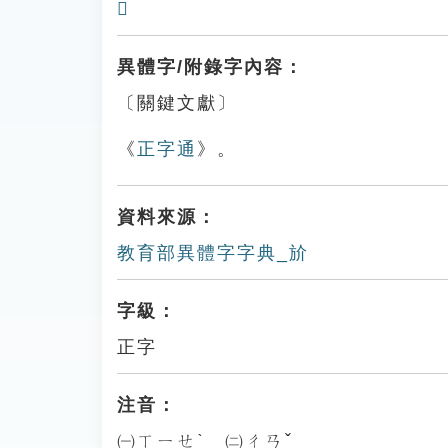
𣃘
異體字/附錄字內容：
〔關鍵文獻〕
《
正字通
》。
資料來源：
教育部異體字字典_斺
字級：
正字
注音：
㈠ㄒㄧㄝˋ ㈡ㄔㄢˇ