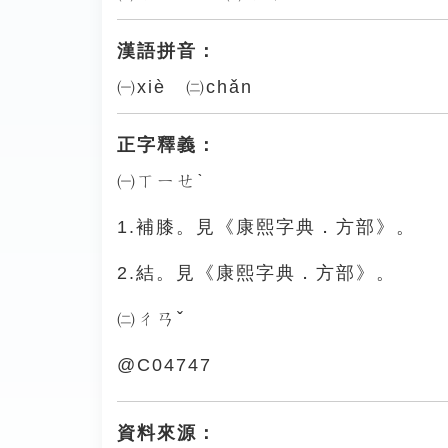
漢語拼音：
㈠xiè ㈡chǎn
正字釋義：
㈠ㄒㄧㄝˋ
1.補膝。見《康熙字典．方部》。
2.結。見《康熙字典．方部》。
㈡ㄔㄢˇ
@C04747
資料來源：