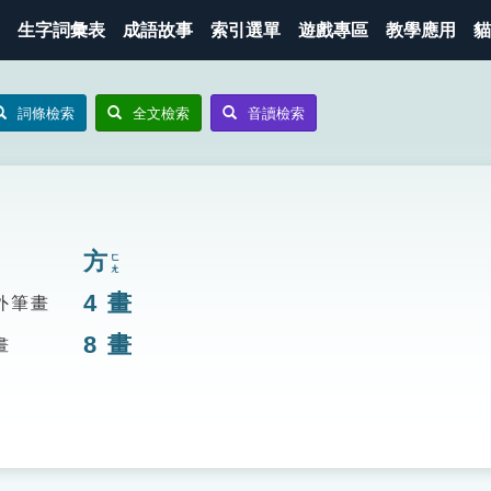
生字詞彙表
成語故事
索引選單
遊戲專區
教學應用
貓
詞條檢索
全文檢索
音讀檢索
方
ㄈㄤ
4
畫
外筆畫
8
畫
畫