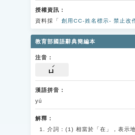
授權資訊：
資料採「
創用CC-姓名標示- 禁止改
教育部國語辭典簡編本
注音：
ㄩ
漢語拼音：
yú
解釋：
介詞：(1) 相當於「在」，表示