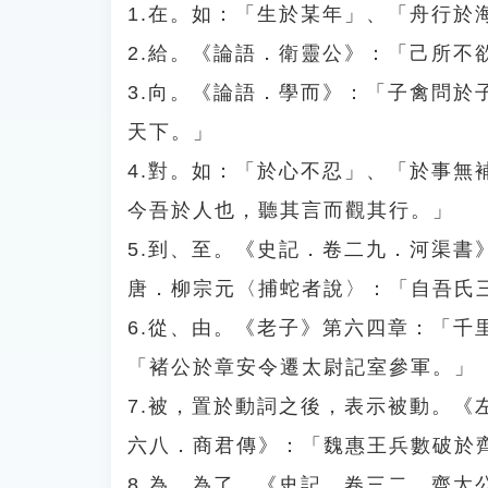
1.在。如：「生於某年」、「舟行於
2.給。《論語．衛靈公》：「己所不
3.向。《論語．學而》：「子禽問
天下。」
4.對。如：「於心不忍」、「於事
今吾於人也，聽其言而觀其行。」
5.到、至。《史記．卷二九．河渠
唐．柳宗元〈捕蛇者說〉：「自吾氏
6.從、由。《老子》第六四章：「
「褚公於章安令遷太尉記室參軍。」
7.被，置於動詞之後，表示被動。
六八．商君傳》：「魏惠王兵數破於
8.為、為了。《史記．卷三二．齊太