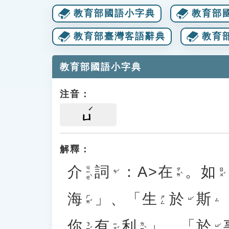
教育部國語小字典
教育部
教育部臺灣客語辭典
教育
教育部國語小字典
注音：
ㄩ
解釋：
介
詞
：A>
在
。
如
ㄐㄧㄝˋ
ㄗㄞˋ
ㄖㄨˊ
ㄘˊ
海
」、「
生
於
斯
ㄏㄞˇ
ㄕㄥ
ㄩˊ
ㄙ
你
有
利
」、「
於
ㄋㄧˇ
ㄧㄡˇ
ㄌㄧˋ
ㄩˊ