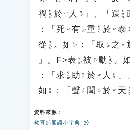
禍
於
人
」、「
還
ㄏㄨㄛˋ
ㄏㄨㄢˊ
ㄖㄣˊ
ㄩˊ
：「
死
有
重
於
泰
ㄓㄨㄥˋ
ㄧㄡˇ
ㄊㄞ
ㄙˇ
ㄩˊ
從
。
如
：「
取
之
ㄘㄨㄥˊ
ㄖㄨˊ
ㄑㄩˇ
ㄓ
」。F>
表
被
動
。
ㄅㄧㄠˇ
ㄉㄨㄥˋ
ㄅㄟˋ
：「
求
助
於
人
」
ㄑㄧㄡˊ
ㄓㄨˋ
ㄖㄣˊ
ㄩˊ
如
：「
聲
聞
於
天
ㄊㄧ
ㄖㄨˊ
ㄨㄣˊ
ㄕㄥ
ㄩˊ
資料來源：
教育部國語小字典_於