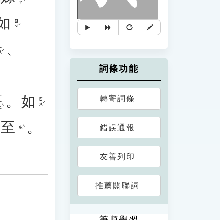
如
ㄖㄨˊ
、
ㄡˊ
詞條功能
。
如
轉寄詞條
ㄤˋ
ㄖㄨˊ
、
至
。
錯誤通報
ㄓˋ
友善列印
推薦關聯詞
筆順學習