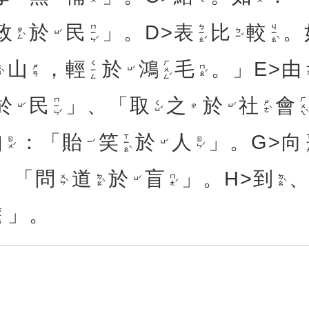
政
於
民
」。D>
表
比
較
。
ㄇㄧㄣˊ
ㄅㄧㄠˇ
ㄐㄧㄠˋ
ㄓㄥˋ
ㄅㄧˇ
ㄩˊ
山
，
輕
於
鴻
毛
。」E>
由
ㄏㄨㄥˊ
ㄑㄧㄥ
ˋ
ㄇㄠˊ
ㄧ
ㄕㄢ
ㄩˊ
於
民
」、「
取
之
於
社
會
ㄇㄧㄣˊ
ㄏㄨㄟˋ
ㄑㄩˇ
ㄕㄜˋ
ㄩˊ
ㄩˊ
ㄓ
如
：「
貽
笑
於
人
」。G>
向
ㄒㄧㄠˋ
ㄒㄧ
ㄖㄨˊ
ㄖㄣˊ
ㄧˊ
ㄩˊ
、「
問
道
於
盲
」。H>
到
ㄨㄣˋ
ㄉㄠˋ
ㄇㄤˊ
ㄉㄠˋ
ㄩˊ
」。
ㄢ