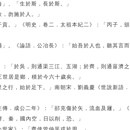
海」、「生於斯，長於斯。」
欲，勿施於人。」
於子貢。」《明史．卷二．太祖本紀二》：「丙子，
無補」。《論語．公冶長》：「始吾於人也，聽其言
書》：「於吳，則通渠三江、五湖；於齊，則通菑濟
三世居是鄉，積於今六十歲矣。」
千里之行，始於足下。」南朝宋．劉義慶《世說新語
《左傳．成公二年》：「郤克傷於矢，流血及屨。」
齊、秦，國內空，日以削，恐。」
公世家》：「齊使管仲平戎於周。」