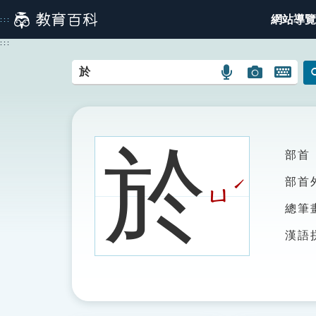
跳
網站導覽
:::
到
主
:::
要
內
語
圖
開
容
言
片
啟
搜
搜
鍵
尋
尋
盤
圖
圖
圖
於
部首
示
示
示
ˊ
部首
ㄩ
總筆
漢語