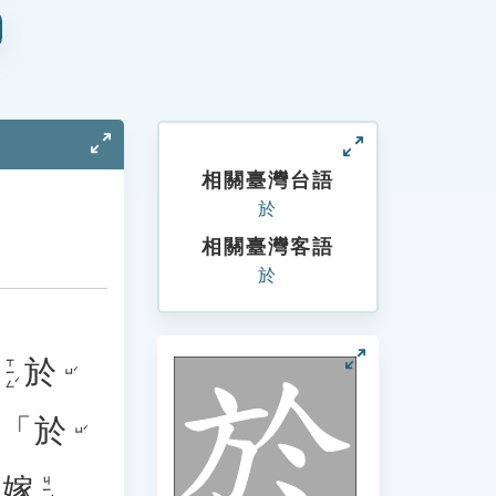
相關臺灣台語
於
相關臺灣客語
於
行
於
ㄒㄧㄥˊ
ㄩˊ
：「
於
ㄩˊ
「
嫁
ㄐㄧㄚˋ