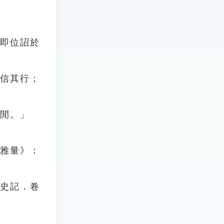
頒即位詔於
而信其行；
之閒。」
．雅量》：
《史記．卷