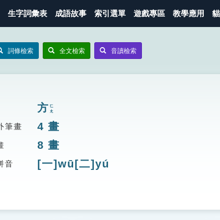
生字詞彙表
成語故事
索引選單
遊戲專區
教學應用
貓
詞條檢索
全文檢索
音讀檢索
方
ㄈㄤ
4
畫
外筆畫
8
畫
畫
[一]wū[二]yú
拼音