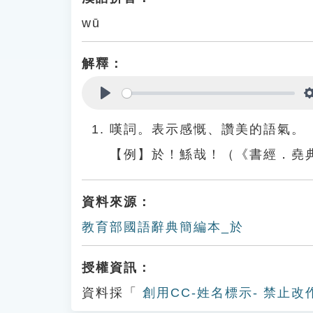
wū
解釋：
Play
嘆詞。表示感慨、讚美的語氣。
【例】於！鯀哉！（《書經．堯
資料來源：
教育部國語辭典簡編本_於
授權資訊：
資料採「
創用CC-姓名標示- 禁止改