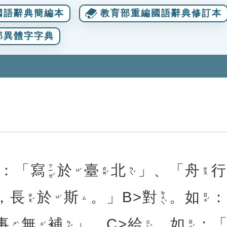
國語辭典簡編本
教育部重編國語辭典修訂本
部異體字字典
：「
寫
於
臺
北
」、「
舟
ㄒㄧㄝˇ
ㄊㄞˊ
ㄅㄟˇ
ㄓㄡ
ㄩˊ
，
長
於
斯
。」B>
對
。
如
ㄉㄨㄟˋ
ㄓㄤˇ
ㄖㄨˊ
ㄩˊ
ㄙ
事
無
補
」。C>
給
。
如
：
ㄅㄨˇ
ㄍㄟˇ
ㄖㄨˊ
ㄕˋ
ㄨˊ