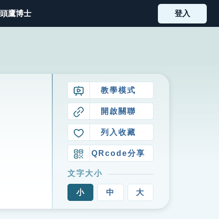
頭鷹博士
登入
教學模式
開啟關聯
列入收藏
QRcode分享
文字大小
小
中
大