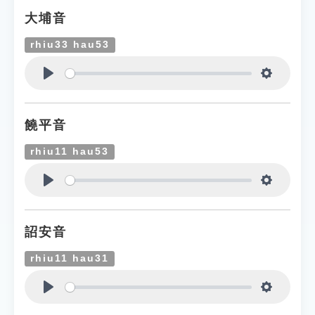
大埔音
rhiu33 hau53
Play
Settings
饒平音
rhiu11 hau53
Play
Settings
詔安音
rhiu11 hau31
Play
Settings