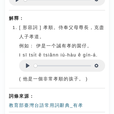
Play
Settings
解釋：
[
形容詞
]
孝順。侍奉父母尊長，克盡
人子孝道。
例如：
伊是一个誠有孝的囡仔。
I sī tsi̍t ê tsiânn iú-hàu ê gín-á.
Play
Settings
( 他是一個非常孝順的孩子。 )
詞條來源：
教育部臺灣台語常用詞辭典_有孝