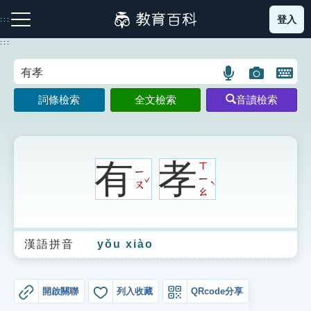
跳
登入
:::
到
主
:::
要
內
語
圖
開
容
注音索引圖示
筆畫索引圖示
部首索引表圖示
言
片
啟
詞條檢索
全文檢索
音讀檢索
搜
搜
鍵
尋
尋
盤
圖
圖
圖
示
示
示
有
孝
ㄒ
ㄧ
ˇ
ㄧ
ˋ
ㄡ
ㄠ
網站導覽
漢語拼音
yǒu xiào
生字詞彙表
成語故事
開啟關聯
列入收藏
QRcode分享