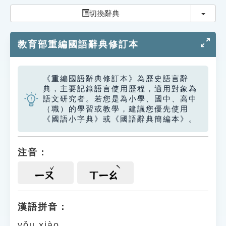
索引選單
切換
切換辭典
知識索引
教育部重編國語辭典修訂本
單字索引
生命大百科索引
《重編國語辭典修訂本》為歷史語言辭
典，主要記錄語言使用歷程，適用對象為
遊戲專區
語文研究者。若您是為小學、國中、高中
（職）的學習或教學，建議您優先使用
《國語小字典》或《國語辭典簡編本》。
教學應用
貓頭鷹博士
注音：
ㄧㄡ
ㄒㄧㄠ
漢語拼音：
yǒu xiào