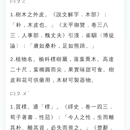
㈠ㄆㄛˋ
1.樹木之外皮。《說文解字．木部》：
「朴，木皮也。」《太平御覽．卷三八
三．人事部．醜丈夫》引漢．崔駰〈博徒
論〉：「膚如桑朴，足如熊蹄。」
2.植物名。榆科樸樹屬，落葉喬木。高達
二十尺，葉橢圓而尖，果實味甜可食。樹
皮和花可供藥用，木材可製器物。
㈡ㄆㄨˊ
1.質樸。通「樸」。《繹史．卷一四三．
荀子著書．性惡》：「今人之性，生而離
其朴、離其資，必失而喪之。」《楚辭．