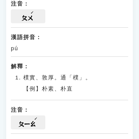
注音：
ㄆㄨ
漢語拼音：
pú
解釋：
樸實、敦厚。通「樸」。
【例】朴素、朴直
注音：
ㄆㄧㄠ