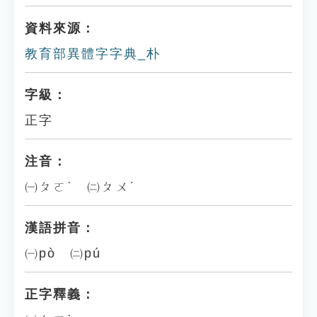
資料來源：
教育部異體字字典_朴
字級：
正字
注音：
㈠ㄆㄛˋ ㈡ㄆㄨˊ
漢語拼音：
㈠pò ㈡pú
正字釋義：