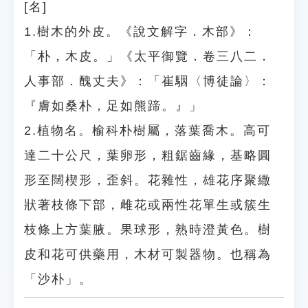
[名]
1.樹木的外皮。《說文解字．木部》：
「朴，木皮。」《太平御覽．卷三八二．
人事部．醜丈夫》：「崔駰〈博徒論〉：
『膚如桑朴，足如熊蹄。』」
2.植物名。榆科朴樹屬，落葉喬木。高可
達二十公尺，葉卵形，粗鋸齒緣，基略圓
形至闊楔形，歪斜。花雜性，雄花序聚繖
狀著枝條下部，雌花或兩性花單生或簇生
枝條上方葉腋。果球形，熟時澄黃色。樹
皮和花可供藥用，木材可製器物。也稱為
「沙朴」。