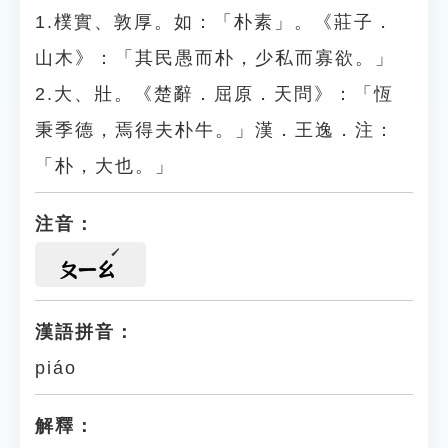
1.樸實、敦厚。如：「朴素」。《莊子．
山木》：「其民愚而朴，少私而寡欲。」
2.大、壯。《楚辭．屈原．天問》：「恆
秉季德，焉得夫朴牛。」漢．王逸．注：
「朴，大也。」
注音：
ㄆㄧㄠ
漢語拼音：
piáo
解釋：