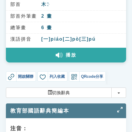
索引選單
部首
木
ㄇㄨˋ
知識索引
部首外筆畫
2
畫
單字索引
總筆畫
6
畫
生命大百科索引
漢語拼音
[一]piáo[二]pò[三]pú
播放
遊戲專區
教學應用
開啟關聯
列入收藏
QRcode分享
貓頭鷹博士
切換
切換辭典
教育部國語辭典簡編本
注音：