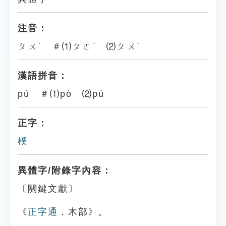
注音：
ㄆㄨˊ ＃⑴ㄆㄛˋ ⑵ㄆㄨˊ
漢語拼音：
pú ＃⑴pò ⑵pú
正字：
樸
異體字/附錄字內容：
〔關鍵文獻〕
《
正字通
．木部》。