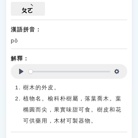
ㄆㄛ
漢語拼音：
pò
解釋：
Play
Settings
樹木的外皮。
植物名。榆科朴樹屬，落葉喬木。葉
橢圓而尖，果實味甜可食。樹皮和花
可供藥用，木材可製器物。