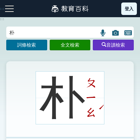
跳
登入
:::
到
主
:::
要
內
語
圖
開
容
注音索引圖示
筆畫索引圖示
部首索引表圖示
言
片
啟
詞條檢索
全文檢索
音讀檢索
搜
搜
鍵
尋
尋
盤
圖
圖
圖
示
示
示
朴
ㄆ
ㄧ
網站導覽
ˊ
ㄠ
生字詞彙表
成語故事