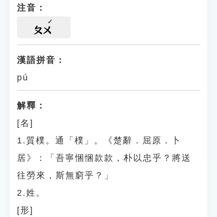
注音：
ㄆㄨ
漢語拼音：
pú
解釋：
[名]
1.質樸。通「樸」。《楚辭．屈原．卜
居》：「吾寧悃悃款款，朴以忠乎？將送
往勞來，斯無窮乎？」
2.姓。
[形]