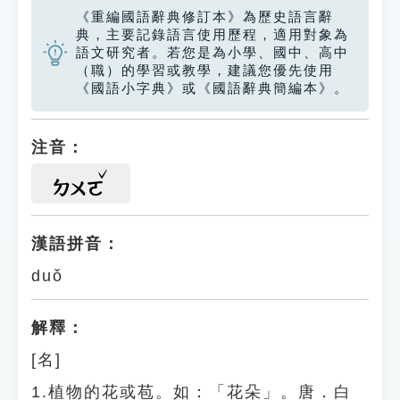
《重編國語辭典修訂本》為歷史語言辭
典，主要記錄語言使用歷程，適用對象為
語文研究者。若您是為小學、國中、高中
（職）的學習或教學，建議您優先使用
《國語小字典》或《國語辭典簡編本》。
注音：
ㄉㄨㄛ
漢語拼音：
duǒ
解釋：
[名]
1.植物的花或苞。如：「花朵」。唐．白