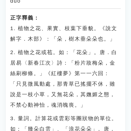
duǒ
正字釋義：
1. 植物之花、果實、枝葉下垂貌。《說文
解字．木部》：「朵，樹木垂朵朵也。」
2. 植物之花或苞。如：「花朵」。唐．白
居易〈新春江次〉詩：「粉片妝梅朵，金
絲刷柳條。」《紅樓夢》第一一六回：
「只見微風動處，那青草已搖擺不休，雖
說是一枝小草，又無花朵，其嫵媚之態，
不禁心動神怡，魂消魄喪。」
3. 量詞。計算花或雲彩等團狀物的單位。
如：「幾朵白雲」、「浪花朵朵」。唐．