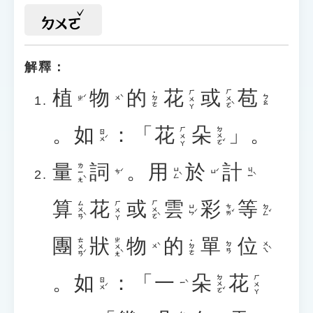
ㄉㄨㄛ
解釋：
植
物
的
花
或
苞
ㄏㄨㄛˋ
ㄏㄨㄚ
˙ㄉㄜ
ㄅㄠ
ㄓˊ
ㄨˋ
。
如
：「
花
朵
」。
ㄉㄨㄛˇ
ㄏㄨㄚ
ㄖㄨˊ
量
詞
。
用
於
計
ㄌㄧㄤˋ
ㄩㄥˋ
ㄐㄧˋ
ㄘˊ
ㄩˊ
算
花
或
雲
彩
等
ㄙㄨㄢˋ
ㄏㄨㄛˋ
ㄏㄨㄚ
ㄩㄣˊ
ㄘㄞˇ
ㄉㄥˇ
團
狀
物
的
單
位
ㄊㄨㄢˊ
ㄓㄨㄤˋ
˙ㄉㄜ
ㄨㄟˋ
ㄉㄢ
ㄨˋ
。
如
：「
一
朵
花
ㄉㄨㄛˇ
ㄏㄨㄚ
ㄖㄨˊ
ㄧˋ