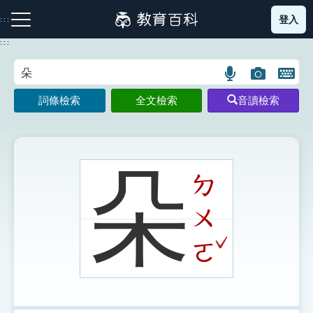
跳
登入
:::
到
主
:::
要
內
語
圖
開
容
注音索引圖示
筆畫索引圖示
部首索引表圖示
言
片
啟
詞條檢索
全文檢索
音讀檢索
搜
搜
鍵
尋
尋
盤
圖
圖
圖
示
示
示
朵
ㄉ
ㄨ
網站導覽
ˇ
ㄛ
生字詞彙表
成語故事