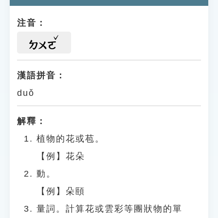
注音：
ㄉㄨㄛ
漢語拼音：
duǒ
解釋：
植物的花或苞。
【例】花朵
動。
【例】朵頤
量詞。計算花或雲彩等團狀物的單