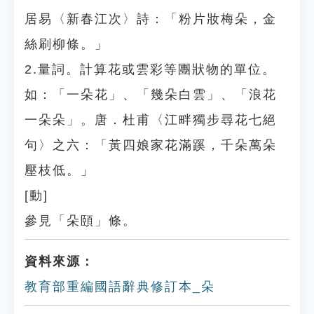
居易〈新春江次〉詩：「粉片妝梅朵，金
絲刷柳條。」
2.量詞。計算花或雲彩等團狀物的單位。
如：「一朵花」、「幾朵白雲」、「浪花
一朵朵」。唐．杜甫〈江畔獨步尋花七絕
句〉之六：「黃四娘家花滿蹊，千朵萬朵
壓枝低。」
[動]
參見「朵頤」條。
資料來源：
教育部重編國語辭典修訂本_朵