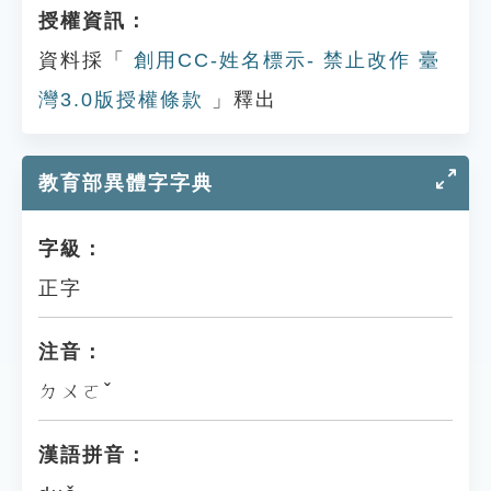
授權資訊：
資料採「
創用CC-姓名標示- 禁止改作 臺
灣3.0版授權條款
」釋出
教育部異體字字典
字級：
正字
注音：
ㄉㄨㄛˇ
漢語拼音：