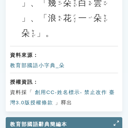
」、「
幾
朵
白
雲
ㄉㄨㄛˇ
ㄐㄧˇ
ㄅㄞˊ
ㄩㄣˊ
」、「
浪
花
一
朵
ㄉㄨㄛˇ
ㄏㄨㄚ
ㄌㄤˋ
ㄧˋ
朵
」。
ㄉㄨㄛˇ
資料來源：
教育部國語小字典_朵
授權資訊：
資料採「
創用CC-姓名標示- 禁止改作 臺
灣3.0版授權條款
」釋出
教育部國語辭典簡編本