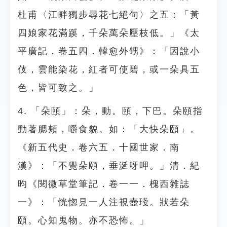
杜甫〈江畔獨步尋花七絕句〉之五：「黃
四娘家花滿蹊，千朵萬朵壓枝低。」《太
平廣記．卷五四．韓愈外甥》：「因說小
伎，雲能染花，紅者可使碧，或一朵具五
色，皆可致之。」
4. 「朵頤」：朵，動。頤，下巴。朵頤指
動著腮頰，嚼食貌。如：「大快朵頤」。
《新五代史．卷六五．十國世家．南
漢》：「不覺朵頤，垂涎呀呷。」清．紀
昀《閱微草堂筆記．卷一一．槐西雜誌
一》：「恍惚見一人注視壺琖。狀若朵
頤。心知鬼物。亦不恐怖。」