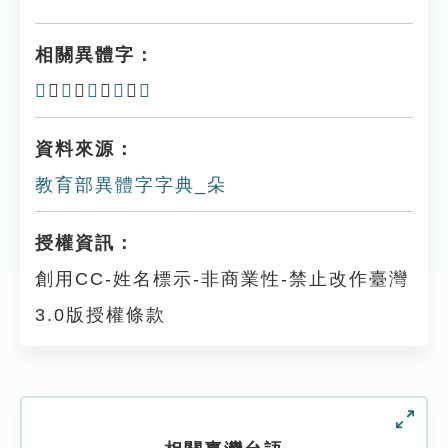
相關異體字：
𣎻
、
𣎿
、
朶
、
𣏻
、
䒳
資料來源：
教育部異體字字典_朵
授權資訊：
創用CC-姓名標示-非商業性-禁止改作臺灣
3.0版授權條款