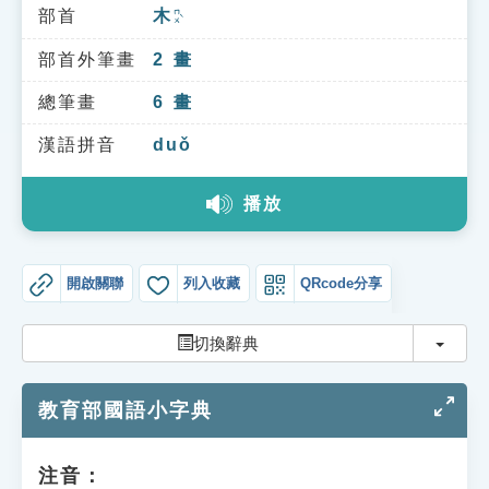
索引選單
部首
木
ㄇㄨˋ
知識索引
部首外筆畫
2
畫
單字索引
總筆畫
6
畫
生命大百科索引
漢語拼音
duǒ
播放
遊戲專區
教學應用
開啟關聯
列入收藏
QRcode分享
貓頭鷹博士
切換
切換辭典
教育部國語小字典
注音：