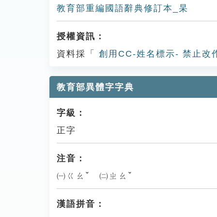
教育部重編國語辭典修訂本_杲
授權資訊：
資料採「
創用CC-姓名標示- 禁止改
教育部異體字字典
字級：
正字
注音：
㈠ㄍㄠˇ ㈡ㄓㄠˇ
漢語拼音：