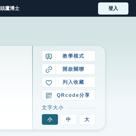
頭鷹博士
登入
教學模式
開啟關聯
列入收藏
QRcode分享
文字大小
小
中
大