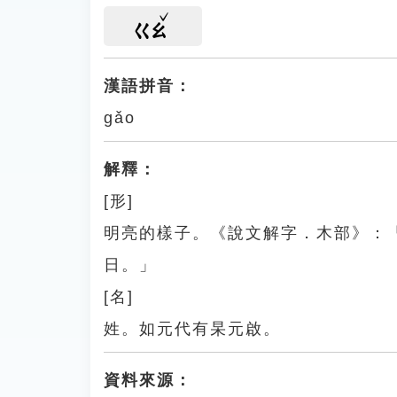
ㄍㄠ
漢語拼音：
gǎo
解釋：
[形]
明亮的樣子。《說文解字．木部》：
日。」
[名]
姓。如元代有杲元啟。
資料來源：