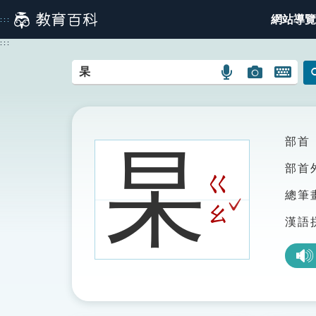
跳
網站導覽
:::
到
主
:::
要
內
語
圖
開
容
言
片
啟
搜
搜
鍵
尋
尋
盤
圖
圖
圖
部首
杲
示
示
示
部首
ㄍ
總筆
ˇ
ㄠ
漢語