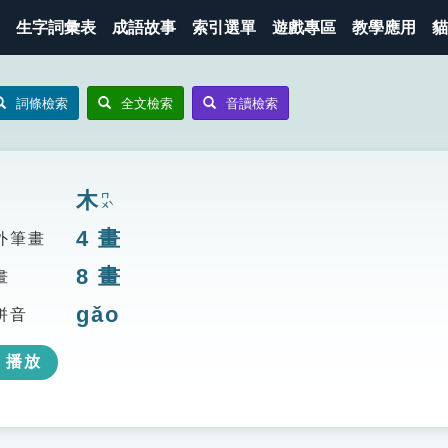
生字詞彙表
成語故事
索引選單
遊戲專區
教學應用
貓
詞條檢索
全文檢索
音讀檢索
木
ㄇㄨˋ
4
畫
外筆畫
8
畫
畫
gǎo
拼音
播放