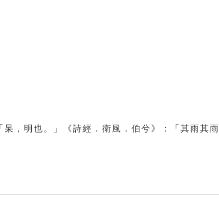
「杲，明也。」《詩經．衛風．伯兮》：「其雨其