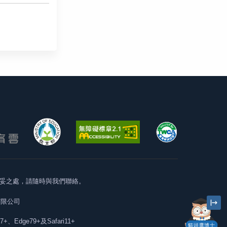
妥之處，請隨時與我們聯絡。
有限公司
57+、Edge79+及Safari11+
貓頭鷹博士