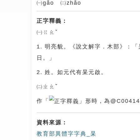
㈠gǎo ㈡zhǎo
正字釋義：
㈠ㄍㄠˇ
1. 明亮貌。《說文解字．木部》：
日。」
2. 姓。如元代有杲元啟。
㈡ㄓㄠˇ
作「
」形時，為@C00414
資料來源：
教育部異體字字典_杲