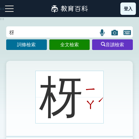
跳
登入
:::
到
主
:::
要
內
語
圖
開
容
注音索引圖示
筆畫索引圖示
部首索引表圖示
言
片
啟
詞條檢索
全文檢索
音讀檢索
搜
搜
鍵
尋
尋
盤
圖
圖
圖
示
示
示
枒
ㄧ
網站導覽
ˊ
ㄚ
生字詞彙表
成語故事