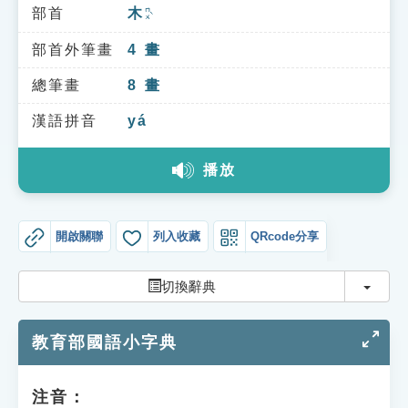
索引選單
部首
木
ㄇㄨˋ
知識索引
部首外筆畫
4
畫
單字索引
總筆畫
8
畫
生命大百科索引
漢語拼音
yá
播放
遊戲專區
教學應用
開啟關聯
列入收藏
QRcode分享
貓頭鷹博士
切換
切換辭典
教育部國語小字典
注音：