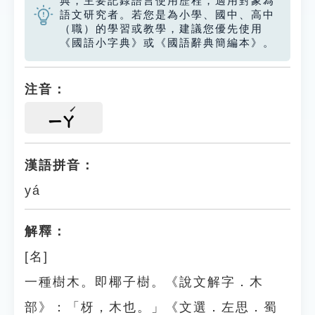
典，主要記錄語言使用歷程，適用對象為
語文研究者。若您是為小學、國中、高中
（職）的學習或教學，建議您優先使用
《國語小字典》或《國語辭典簡編本》。
注音：
ㄧㄚ
漢語拼音：
yá
解釋：
[名]
一種樹木。即椰子樹。《說文解字．木
部》：「枒，木也。」《文選．左思．蜀