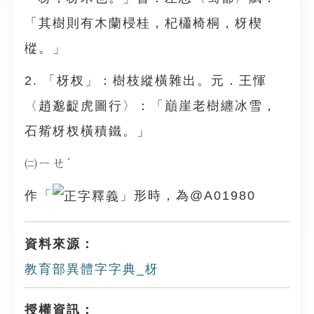
「其樹則有木蘭梫桂，杞櫹椅桐，枒楔
樅。」
2. 「枒杈」：樹枝縱橫雜出。元．王惲
〈趙邈齪虎圖行〉：「巔崖老樹纏冰雪，
石觜枒杈橫積鐵。」
㈡ㄧㄝˊ
作「
」形時，為@A01980
資料來源：
教育部異體字字典_枒
授權資訊：