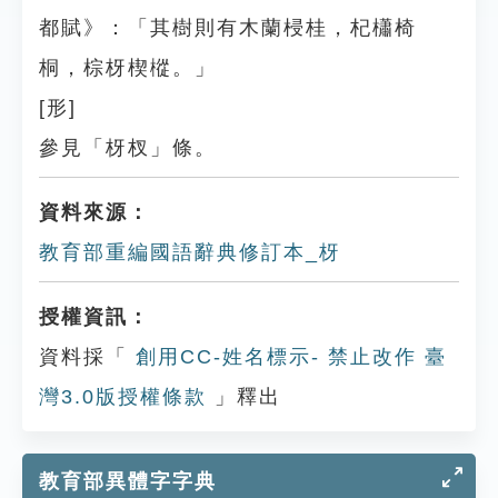
都賦》：「其樹則有木蘭梫桂，杞櫹椅
桐，棕枒楔樅。」
[形]
參見「枒杈」條。
資料來源：
教育部重編國語辭典修訂本_枒
授權資訊：
資料採「
創用CC-姓名標示- 禁止改作 臺
灣3.0版授權條款
」釋出
教育部異體字字典