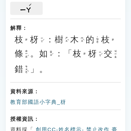
ㄧㄚ
解釋：
枝
枒
：
樹
木
的
枝
˙ㄉㄜ
ㄧㄚˊ
ㄕㄨˋ
ㄇㄨˋ
ㄓ
ㄓ
條
。
如
：「
枝
枒
交
ㄊㄧㄠˊ
ㄐㄧㄠ
ㄖㄨˊ
ㄧㄚˊ
ㄓ
錯
」。
ㄘㄨㄛˋ
資料來源：
教育部國語小字典_枒
授權資訊：
資料採「
創用CC-姓名標示- 禁止改作 臺