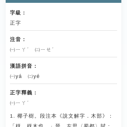
字級：
正字
注音：
㈠ㄧㄚˊ ㈡ㄧㄝˊ
漢語拼音：
㈠yá ㈡yé
正字釋義：
㈠ㄧㄚˊ
1. 椰子樹。段注本《說文解字．木部》：
「枒，枒木也。」晉．左思〈蜀都〉賦：