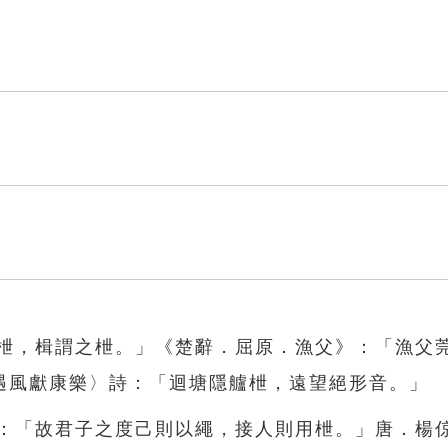
「枻，楫謂之枻。」《楚辭．屈原．漁父》：「漁父
遇風獻康樂〉詩：「迴塘隱艫枻，遠望絕形音。」
》：「故君子之度己則以繩，接人則用枻。」唐．楊