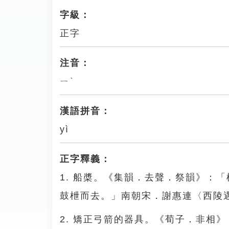
字級：
正字
注音：
ㄧˋ
漢語拼音：
yì
正字釋義：
1. 船槳。《集韻．去聲．祭韻》：
鼓枻而去。」南朝宋．謝惠連〈西陵
2. 矯正弓箭的器具。《荀子．非相