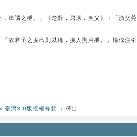
「枻，楫謂之枻。」《楚辭．屈原．漁父》：「漁父
》：「故君子之度己則以繩，接人則用抴。」楊倞注
」
作 臺灣3.0版授權條款
」釋出