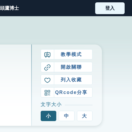
頭鷹博士
登入
教學模式
開啟關聯
列入收藏
QRcode分享
文字大小
小
中
大