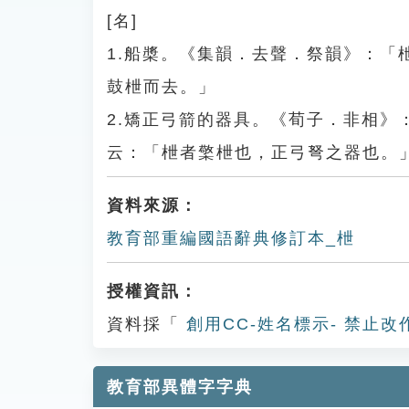
[名]
1.船槳。《集韻．去聲．祭韻》：
鼓枻而去。」
2.矯正弓箭的器具。《荀子．非相
云：「枻者檠枻也，正弓弩之器也。
資料來源：
教育部重編國語辭典修訂本_枻
授權資訊：
資料採「
創用CC-姓名標示- 禁止改
教育部異體字字典