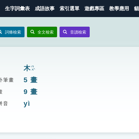
生字詞彙表
成語故事
索引選單
遊戲專區
教學應用
貓
詞條檢索
全文檢索
音讀檢索
木
ㄇㄨˋ
5
畫
外筆畫
9
畫
畫
yì
拼音