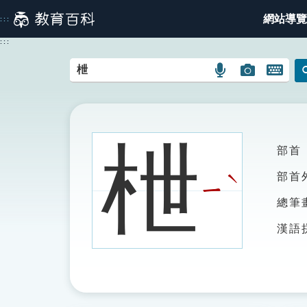
跳
網站導覽
:::
到
主
:::
要
內
語
圖
開
容
言
片
啟
搜
搜
鍵
尋
尋
盤
圖
圖
圖
枻
部首
示
示
示
ˋ
部首
ㄧ
總筆
漢語