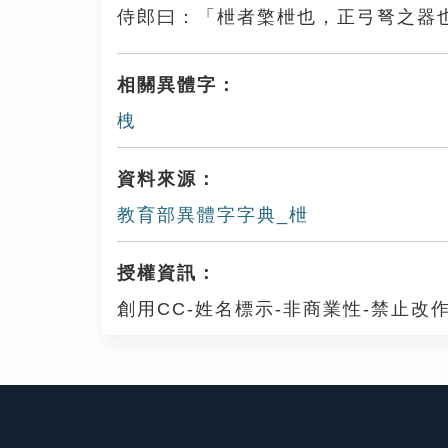
侍郎曰：「枻者檠枻也，正弓弩之器
相關異體字：
栧
資料來源：
教育部異體字字典_枻
授權資訊：
創用CC-姓名標示-非商業性-禁止改作