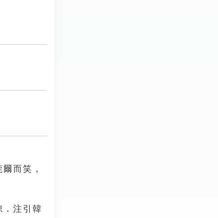
莞爾而笑，
倞．注引韓