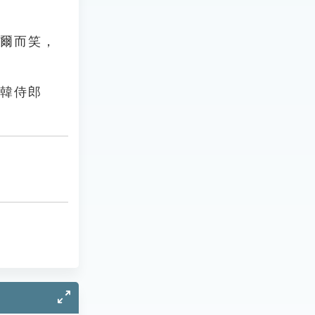
莞爾而笑，
引韓侍郎