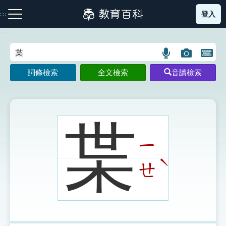
跳
登入
:::
到
主
:::
要
內
語
圖
開
容
注音索引圖示
筆畫索引圖示
部首索引表圖示
言
片
啟
詞條檢索
全文檢索
音讀檢索
搜
搜
鍵
尋
尋
盤
圖
圖
圖
示
示
示
枼
ㄧ
網站導覽
ˋ
ㄝ
生字詞彙表
成語故事