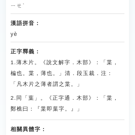
ㄧㄝˋ
漢語拼音：
yè
正字釋義：
1.薄木片。《說文解字．木部》：「枼，
楄也。枼，薄也。」清．段玉裁．注：
「凡木片之薄者謂之枼。」
2.同「葉」。《正字通．木部》：「枼，
鄭樵曰：『枼即葉字。』」
相關異體字：