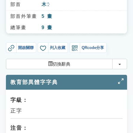
索引選單
部首
木
ㄇㄨˋ
知識索引
部首外筆畫
5
畫
單字索引
總筆畫
9
畫
生命大百科索引
開啟關聯
列入收藏
QRcode分享
遊戲專區
切換
切換辭典
教學應用
教育部異體字字典
貓頭鷹博士
字級：
正字
注音：