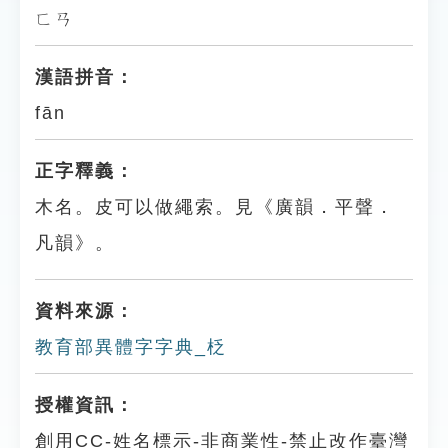
ㄈㄢ
漢語拼音：
fān
正字釋義：
木名。皮可以做繩索。見《廣韻．平聲．
凡韻》。
資料來源：
教育部異體字字典_柉
授權資訊：
創用CC-姓名標示-非商業性-禁止改作臺灣