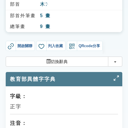
索引選單
部首
木
ㄇㄨˋ
知識索引
部首外筆畫
5
畫
單字索引
總筆畫
9
畫
生命大百科索引
開啟關聯
列入收藏
QRcode分享
遊戲專區
切換
切換辭典
教學應用
教育部異體字字典
貓頭鷹博士
字級：
正字
注音：