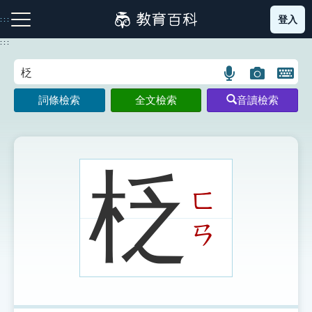
跳
登入
:::
到
主
:::
要
內
語
圖
開
容
注音索引圖示
筆畫索引圖示
部首索引表圖示
言
片
啟
詞條檢索
全文檢索
音讀檢索
搜
搜
鍵
尋
尋
盤
圖
圖
圖
示
示
示
柉
ㄈ
網站導覽
ㄢ
生字詞彙表
成語故事