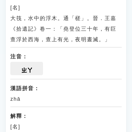
[名]
大筏，水中的浮木。通「槎」。晉．王嘉
《拾遺記》卷一：「堯登位三十年，有巨
查浮於西海，查上有光，夜明晝滅。」
注音：
ㄓㄚ
漢語拼音：
zhā
解釋：
[名]