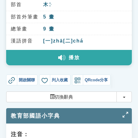
索引選單
部首
木
ㄇㄨˋ
知識索引
部首外筆畫
5
畫
單字索引
總筆畫
9
畫
生命大百科索引
漢語拼音
[一]zhā[二]chá
播放
遊戲專區
教學應用
開啟關聯
列入收藏
QRcode分享
貓頭鷹博士
切換
切換辭典
教育部國語小字典
注音：