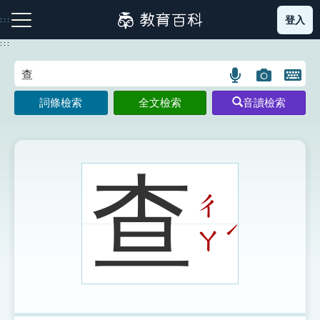
跳
登入
:::
到
主
:::
要
內
語
圖
開
容
注音索引圖示
筆畫索引圖示
部首索引表圖示
言
片
啟
詞條檢索
全文檢索
音讀檢索
搜
搜
鍵
尋
尋
盤
圖
圖
圖
示
示
示
查
ㄔ
網站導覽
ˊ
ㄚ
生字詞彙表
成語故事