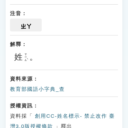
注音：
ㄓㄚ
解釋：
姓
。
ㄒㄧㄥˋ
資料來源：
教育部國語小字典_查
授權資訊：
資料採「
創用CC-姓名標示- 禁止改作 臺
灣3.0版授權條款
」釋出