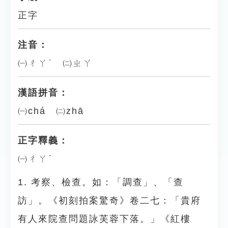
正字
注音：
㈠ㄔㄚˊ ㈡ㄓㄚ
漢語拼音：
㈠chá ㈡zhā
正字釋義：
㈠ㄔㄚˊ
1. 考察、檢查。如：「調查」、「查
訪」。《初刻拍案驚奇》卷二七：「貴府
有人來院查問題詠芙蓉下落。」《紅樓