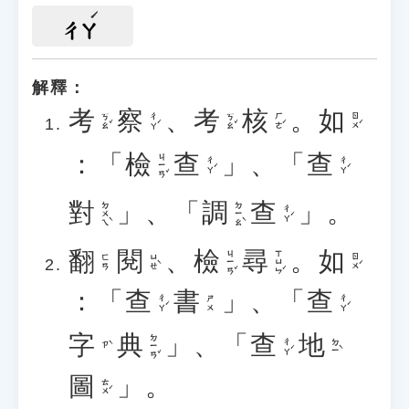
ㄔㄚ
解釋：
考
察
、
考
核
。
如
ㄎㄠˇ
ㄔㄚˊ
ㄎㄠˇ
ㄏㄜˊ
ㄖㄨˊ
：「
檢
查
」、「
查
ㄐㄧㄢˇ
ㄔㄚˊ
ㄔㄚˊ
對
」、「
調
查
」。
ㄉㄨㄟˋ
ㄉㄧㄠˋ
ㄔㄚˊ
翻
閱
、
檢
尋
。
如
ㄐㄧㄢˇ
ㄒㄩㄣˊ
ㄩㄝˋ
ㄖㄨˊ
ㄈㄢ
：「
查
書
」、「
查
ㄔㄚˊ
ㄔㄚˊ
ㄕㄨ
字
典
」、「
查
地
ㄉㄧㄢˇ
ㄔㄚˊ
ㄉㄧˋ
ㄗˋ
圖
」。
ㄊㄨˊ