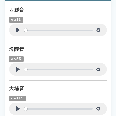
四縣音
ca11
Play
Settings
海陸音
ca55
Play
Settings
大埔音
ca113
Play
Settings