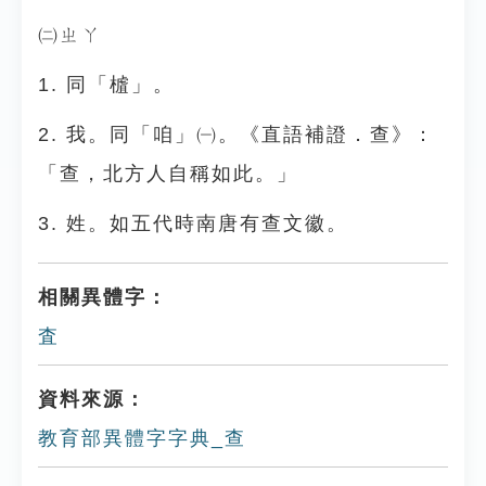
㈡ㄓㄚ
1. 同「樝」。
2. 我。同「咱」㈠。《直語補證．查》：
「查，北方人自稱如此。」
3. 姓。如五代時南唐有查文徽。
相關異體字：
査
資料來源：
教育部異體字字典_查