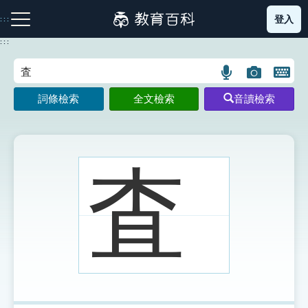
跳
登入
:::
到
主
:::
要
內
語
圖
開
容
注音索引圖示
筆畫索引圖示
部首索引表圖示
言
片
啟
詞條檢索
全文檢索
音讀檢索
搜
搜
鍵
尋
尋
盤
圖
圖
圖
示
示
示
査
網站導覽
生字詞彙表
成語故事