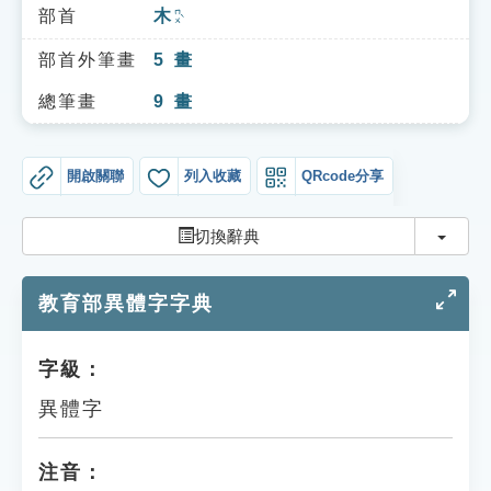
索引選單
部首
木
ㄇㄨˋ
知識索引
部首外筆畫
5
畫
單字索引
總筆畫
9
畫
生命大百科索引
開啟關聯
列入收藏
QRcode分享
遊戲專區
切換
切換辭典
教學應用
教育部異體字字典
貓頭鷹博士
字級：
異體字
注音：