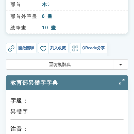
索引選單
部首
木
ㄇㄨˋ
知識索引
部首外筆畫
6
畫
單字索引
總筆畫
10
畫
生命大百科索引
開啟關聯
列入收藏
QRcode分享
遊戲專區
切換
切換辭典
教學應用
教育部異體字字典
貓頭鷹博士
字級：
異體字
注音：