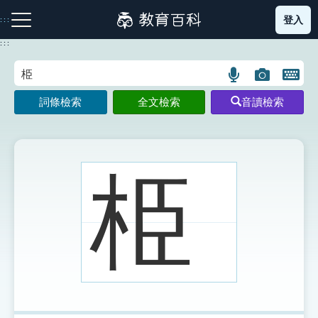
跳
登入
:::
到
主
:::
要
內
語
圖
開
容
注音索引圖示
筆畫索引圖示
部首索引表圖示
言
片
啟
詞條檢索
全文檢索
音讀檢索
搜
搜
鍵
尋
尋
盤
圖
圖
圖
示
示
示
栕
網站導覽
生字詞彙表
成語故事