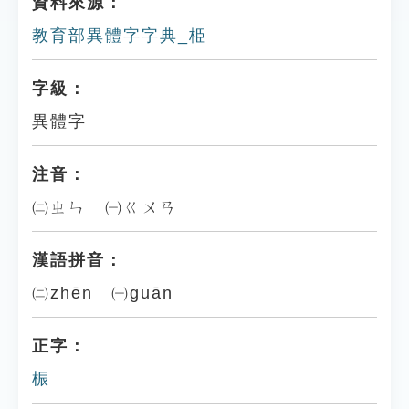
資料來源：
教育部異體字字典_栕
字級：
異體字
注音：
㈡ㄓㄣ ㈠ㄍㄨㄢ
漢語拼音：
㈡zhēn ㈠guān
正字：
桭