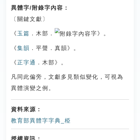
異體字/附錄字內容：
〔關鍵文獻〕
《
玉篇
．木部．
字》。
《
集韻
．平聲．真韻》。
《
正字通
．木部》。
凡同此偏旁，文獻多見類似變化，可視為
異體演變之例。
資料來源：
教育部異體字字典_栕
授權資訊：