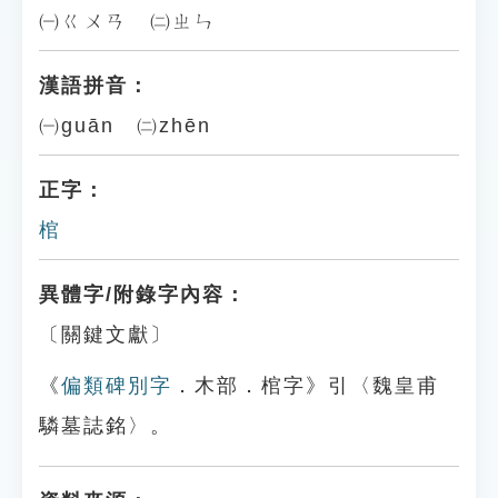
㈠ㄍㄨㄢ ㈡ㄓㄣ
漢語拼音：
㈠guān ㈡zhēn
正字：
棺
異體字/附錄字內容：
〔關鍵文獻〕
《
偏類碑別字
．木部．棺字》引〈魏皇甫
驎墓誌銘〉。