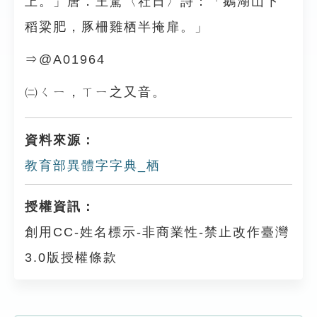
上。」唐．王駕〈社日〉詩：「鵝湖山下
稻粱肥，豚柵雞栖半掩扉。」
⇒@A01964
㈡ㄑㄧ，ㄒㄧ之又音。
資料來源：
教育部異體字字典_栖
授權資訊：
創用CC-姓名標示-非商業性-禁止改作臺灣
3.0版授權條款