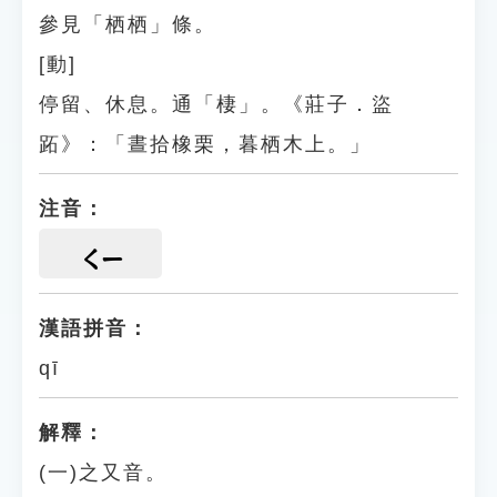
參見「栖栖」條。
[動]
停留、休息。通「棲」。《莊子．盜
跖》：「晝拾橡栗，暮栖木上。」
注音：
ㄑㄧ
漢語拼音：
qī
解釋：
(一)之又音。