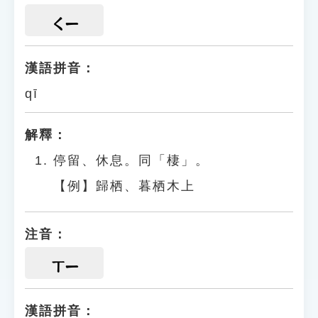
ㄑㄧ
漢語拼音：
qī
解釋：
停留、休息。同「棲」。
【例】歸栖、暮栖木上
注音：
ㄒㄧ
漢語拼音：