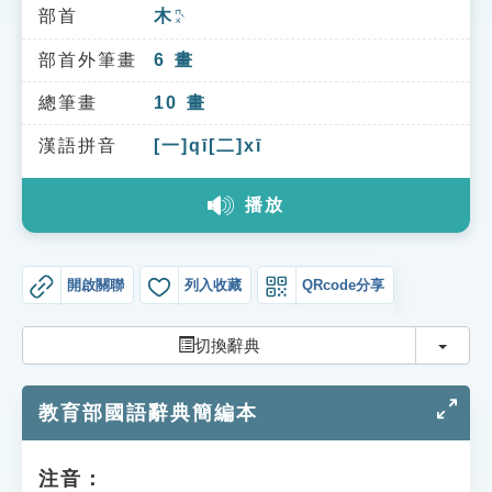
索引選單
部首
木
ㄇㄨˋ
知識索引
部首外筆畫
6
畫
單字索引
總筆畫
10
畫
生命大百科索引
漢語拼音
[一]qī[二]xī
播放
遊戲專區
教學應用
開啟關聯
列入收藏
QRcode分享
貓頭鷹博士
切換
切換辭典
教育部國語辭典簡編本
注音：