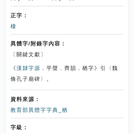
正字：
棲
異體字/附錄字內容：
〔關鍵文獻〕
《
漢隸字源
．平聲．齊韻．栖字》引〈魏
脩孔子廟碑〉。
資料來源：
教育部異體字字典_栖
字級：