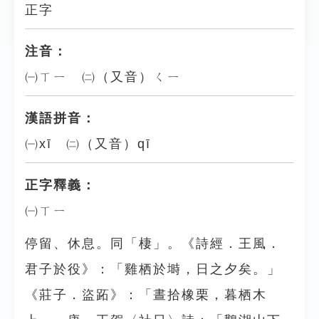
正字
注音：
㈠ㄒㄧ ㈡（又音）ㄑㄧ
漢語拼音：
㈠xī ㈡（又音）qī
正字釋義：
㈠ㄒㄧ
停留、休息。同「棲」。《詩經．王風．
君子於役》：「雞栖於塒，日之夕矣。」
《莊子．盜跖》：「晝拾橡栗，暮栖木