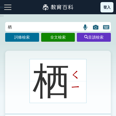
跳
登入
:::
到
主
:::
要
內
語
圖
開
容
注音索引圖示
筆畫索引圖示
部首索引表圖示
言
片
啟
詞條檢索
全文檢索
音讀檢索
搜
搜
鍵
尋
尋
盤
圖
圖
圖
示
示
示
栖
ㄑ
網站導覽
ㄧ
生字詞彙表
成語故事