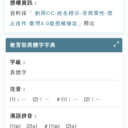
授權資訊：
資料採「
創用CC-姓名標示-非商業性-禁
止改作 臺灣3.0版授權條款
」釋出
教育部異體字字典
字級：
異體字
注音：
⑴ㄑㄧ ⑵ㄒㄧ ＃⑴ㄑㄧ ⑵ㄒㄧ
漢語拼音：
⑴qī ⑵xī ＃⑴qī ⑵xī