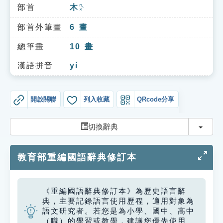
索引選單
部首
木
ㄇㄨˋ
知識索引
部首外筆畫
6
畫
單字索引
總筆畫
10
畫
生命大百科索引
漢語拼音
yí
遊戲專區
開啟關聯
列入收藏
QRcode分享
教學應用
切換
切換辭典
貓頭鷹博士
教育部重編國語辭典修訂本
《重編國語辭典修訂本》為歷史語言辭
典，主要記錄語言使用歷程，適用對象為
語文研究者。若您是為小學、國中、高中
（職）的學習或教學，建議您優先使用