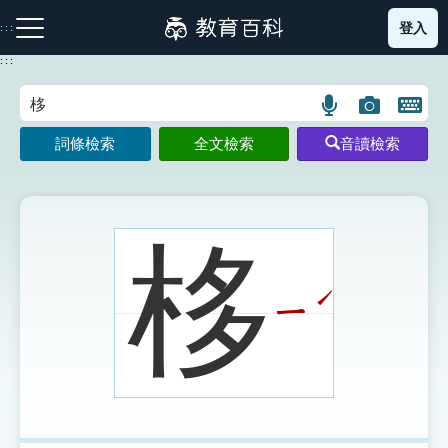
跳
登入
:::
到
主
:::
要
內
語
圖
開
容
注音索引圖示
筆畫索引圖示
部首索引表圖示
言
片
啟
詞條檢索
全文檢索
音讀檢索
搜
搜
鍵
尋
尋
盤
圖
圖
圖
示
示
示
栘
ˊ
ㄧ
網站導覽
生字詞彙表
成語故事