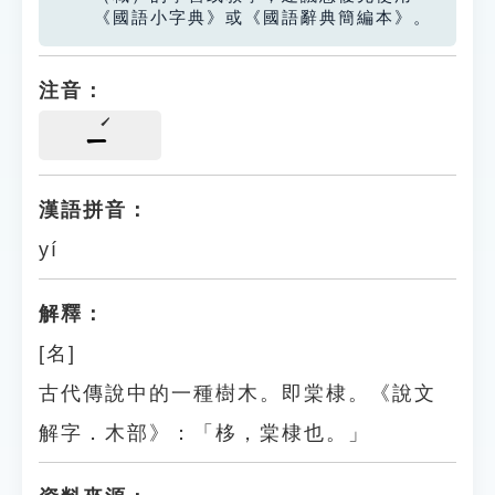
《國語小字典》或《國語辭典簡編本》。
注音：
ㄧ
漢語拼音：
yí
解釋：
[名]
古代傳說中的一種樹木。即棠棣。《說文
解字．木部》：「栘，棠棣也。」