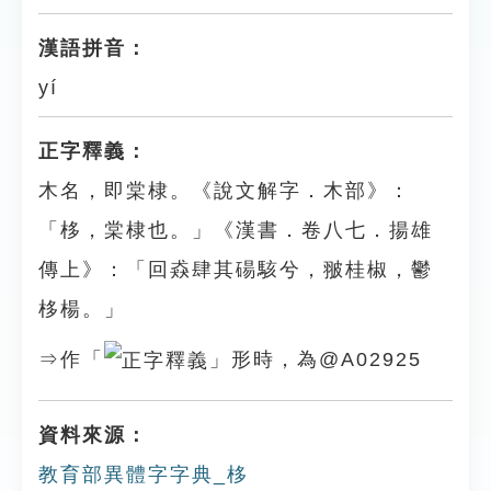
漢語拼音：
yí
正字釋義：
木名，即棠棣。《說文解字．木部》：
「栘，棠棣也。」《漢書．卷八七．揚雄
傳上》：「回猋肆其碭駭兮，翍桂椒，鬱
栘楊。」
⇒作「
」形時，為@A02925
資料來源：
教育部異體字字典_栘