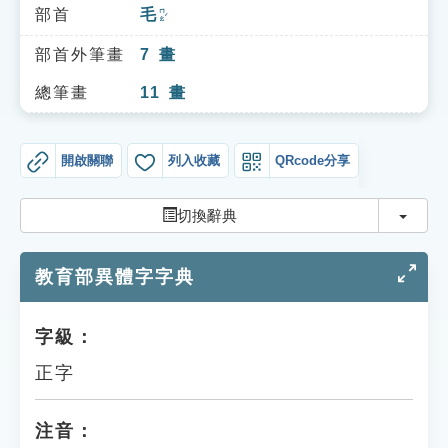
索引選單
部首
毛
ㄇㄠˊ
知識索引
部首外筆畫
7
畫
單字索引
總筆畫
11
畫
生命大百科索引
開啟關聯
列入收藏
QRcode分享
遊戲專區
切換
切換辭典
教學應用
教育部異體字字典
貓頭鷹博士
字級：
正字
注音：