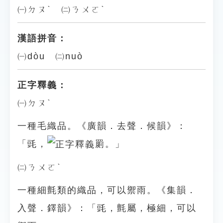
㈠ㄉㄡˋ ㈡ㄋㄨㄛˋ
漢語拼音：
㈠dòu ㈡nuò
正字釋義：
㈠ㄉㄡˋ
一種毛織品。《廣韻．去聲．候韻》：
「毭，
罽。」
㈡ㄋㄨㄛˋ
一種細氈類的織品，可以禦雨。《集韻．
入聲．鐸韻》：「毭，氈屬，極細，可以