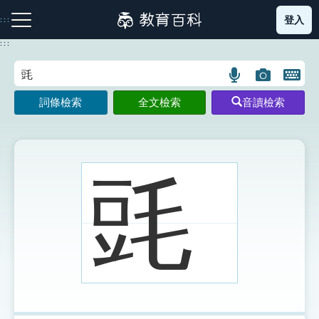
跳
登入
:::
到
主
:::
要
內
語
圖
開
容
注音索引圖示
筆畫索引圖示
部首索引表圖示
言
片
啟
詞條檢索
全文檢索
音讀檢索
搜
搜
鍵
尋
尋
盤
圖
圖
圖
示
示
示
毭
網站導覽
生字詞彙表
成語故事