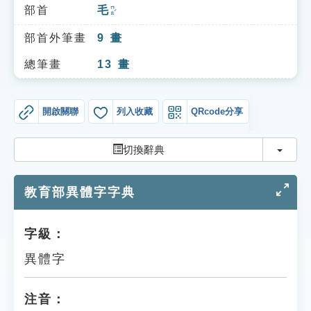
索引選單
部首
毛
ㄇㄠˊ
知識索引
部首外筆畫
9
畫
單字索引
總筆畫
13
畫
生命大百科索引
開啟關聯
列入收藏
QRcode分享
遊戲專區
切換
切換辭典
教學應用
教育部異體字字典
貓頭鷹博士
字級：
異體字
注音：