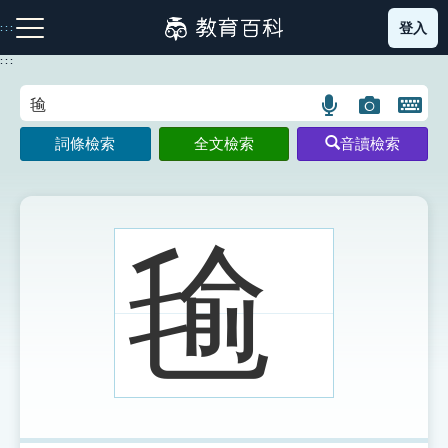
跳
登入
:::
到
主
:::
要
內
語
圖
開
容
注音索引圖示
筆畫索引圖示
部首索引表圖示
言
片
啟
詞條檢索
全文檢索
音讀檢索
搜
搜
鍵
尋
尋
盤
圖
圖
圖
示
示
示
毺
網站導覽
生字詞彙表
成語故事