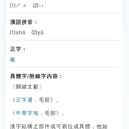
⑴ㄕㄨ ⑵ㄩˊ
漢語拼音：
⑴shū ⑵yú
正字：
毹
異體字/附錄字內容：
〔關鍵文獻〕
《
正字通
．毛部》。
《
中華字海
．毛部》。
漢字結構之部件或可易位成異體，他如