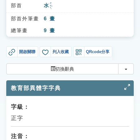
索引選單
ㄕㄨㄟˇ
部首
水
知識索引
部首外筆畫
6
畫
單字索引
總筆畫
9
畫
生命大百科索引
開啟關聯
列入收藏
QRcode分享
遊戲專區
切換
切換辭典
教學應用
教育部異體字字典
貓頭鷹博士
字級：
正字
注音：