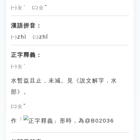
㈠ㄓˋ ㈡ㄓˇ
漢語拼音：
㈠zhì ㈡zhǐ
正字釋義：
㈠ㄓˋ
水暫益且止，未減。見《說文解字．水
部》。
㈡ㄓˇ
作「
」形時，為@B02036