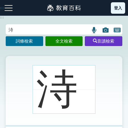
跳
登入
:::
到
主
:::
要
內
語
圖
開
容
注音索引圖示
筆畫索引圖示
部首索引表圖示
言
片
啟
詞條檢索
全文檢索
音讀檢索
搜
搜
鍵
尋
尋
盤
圖
圖
圖
示
示
示
洔
網站導覽
生字詞彙表
成語故事