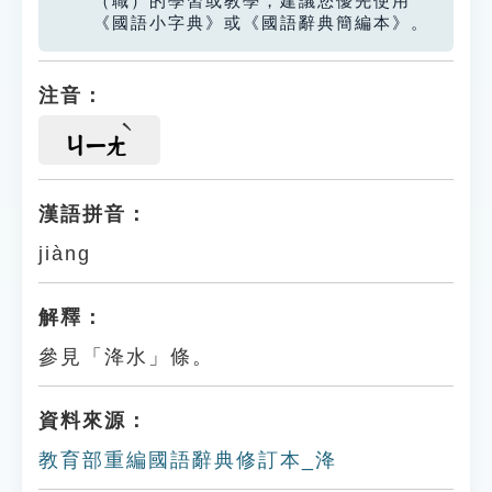
（職）的學習或教學，建議您優先使用
《國語小字典》或《國語辭典簡編本》。
注音：
ㄐㄧㄤ
漢語拼音：
jiàng
解釋：
參見「洚水」條。
資料來源：
教育部重編國語辭典修訂本_洚