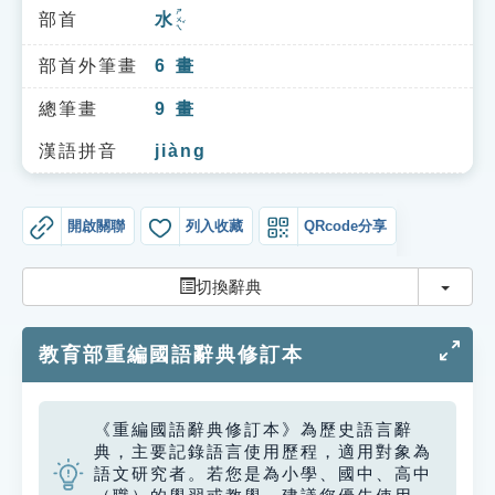
索引選單
ㄕㄨㄟˇ
部首
水
知識索引
部首外筆畫
6
畫
單字索引
總筆畫
9
畫
生命大百科索引
漢語拼音
jiàng
遊戲專區
開啟關聯
列入收藏
QRcode分享
教學應用
切換
切換辭典
貓頭鷹博士
教育部重編國語辭典修訂本
《重編國語辭典修訂本》為歷史語言辭
典，主要記錄語言使用歷程，適用對象為
語文研究者。若您是為小學、國中、高中