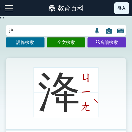
跳
登入
:::
到
主
:::
要
內
語
圖
開
容
注音索引圖示
筆畫索引圖示
部首索引表圖示
言
片
啟
詞條檢索
全文檢索
音讀檢索
搜
搜
鍵
尋
尋
盤
圖
圖
圖
示
示
示
洚
ㄐ
ㄧ
網站導覽
ˋ
ㄤ
生字詞彙表
成語故事