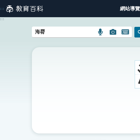
跳
網站導覽
:::
到
主
:::
要
內
語
圖
開
容
言
片
啟
搜
搜
鍵
尋
尋
盤
圖
圖
圖
示
示
示