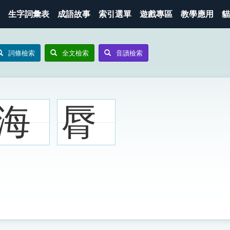
生字詞彙表
成語故事
索引選單
遊戲專區
教學應用
貓
詞條檢索
全文檢索
音讀檢索
海
脣