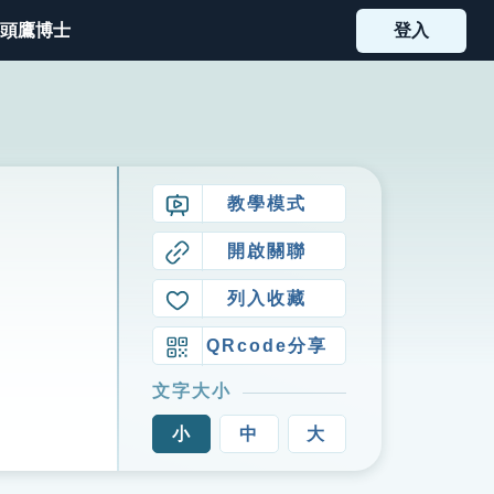
頭鷹博士
登入
教學模式
開啟關聯
列入收藏
QRcode分享
文字大小
小
中
大