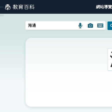
跳
網站導覽
:::
到
主
:::
要
內
語
圖
開
容
言
片
啟
搜
搜
鍵
尋
尋
盤
圖
圖
圖
示
示
示