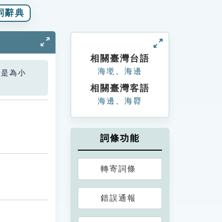
詞辭典
相關臺灣台語
海墘
、
海邊
您是為小
相關臺灣客語
海邊
、
海脣
詞條功能
轉寄詞條
錯誤通報