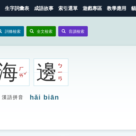
生字詞彙表
成語故事
索引選單
遊戲專區
教學應用
貓
詞條檢索
全文檢索
音讀檢索
海
邊
ㄅ
ㄏ
ㄧ
ˇ
ㄞ
ㄢ
hǎi biān
漢語拼音