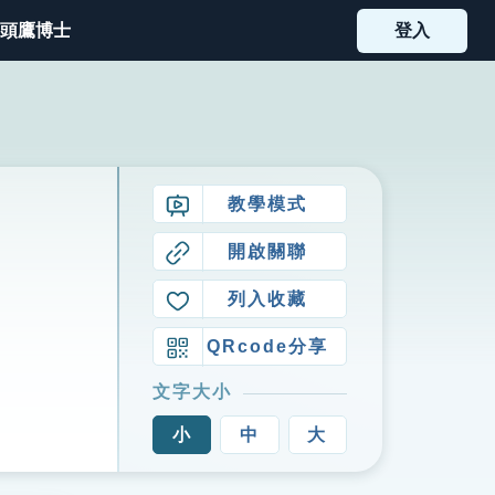
頭鷹博士
登入
教學模式
開啟關聯
列入收藏
QRcode分享
文字大小
小
中
大