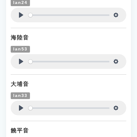
lan24
Play
Settings
海陸音
lan53
Play
Settings
大埔音
lan33
Play
Settings
饒平音