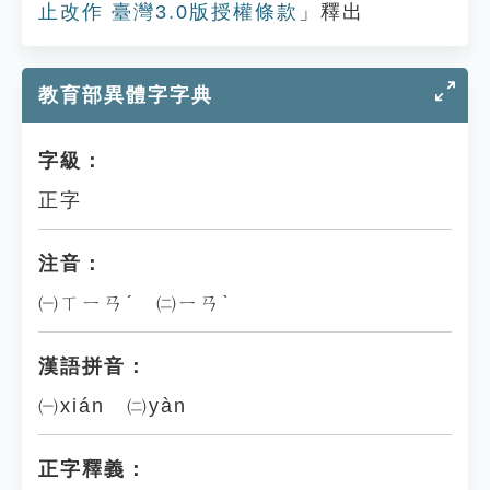
止改作 臺灣3.0版授權條款
」釋出
教育部異體字字典
字級：
正字
注音：
㈠ㄒㄧㄢˊ ㈡ㄧㄢˋ
漢語拼音：
㈠xián ㈡yàn
正字釋義：