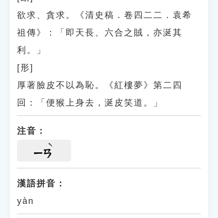
欲求、貪求。《清史稿．卷四二二．袁希
祖傳》：「即天長、六合之賊，亦涎其
利。」
[形]
厚著臉皮不以為恥。《紅樓夢》第二四
回：「便猴上身去，涎皮笑道。」
注音：
ㄧㄢ
漢語拼音：
yàn