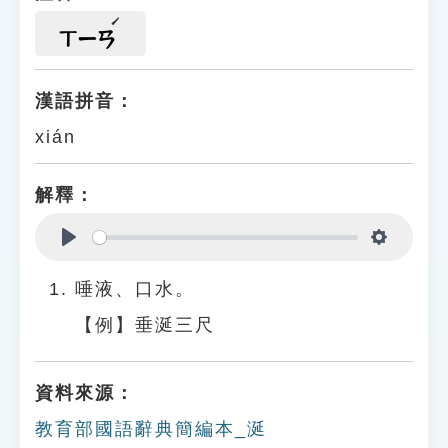
ㄒㄧㄢ
漢語拼音：
xián
解釋：
Play
Settings
唾液、口水。
【例】垂涎三尺
資料來源：
教育部國語辭典簡編本_涎