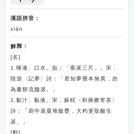
漢語拼音：
xián
解釋：
[名]
1.唾液、口水。如：「垂涎三尺」。宋．
陸游〈記夢〉詩：「君知夢覺本無異，勿
為畫餅流饞涎。」
2.黏汁、黏液。宋．蘇軾〈和蔣夔寄茶〉
詩：「廚中蒸粟堆飯甕，大杓更取酸生
涎。」
[動]