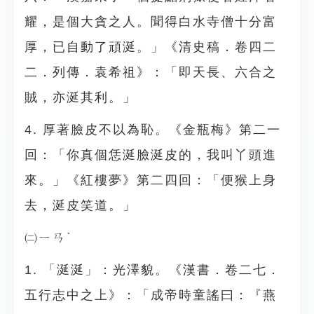
耀，是個大貪之人。聞得白水寺僧十分富
厚，已自動了頑涎。」《清史稿．卷四二
二．列傳．袁希祖》：「即天長、六合之
賊，亦涎其利。」
4. 厚著臉皮不以為恥。《金瓶梅》第二一
回：「你真個恁涎臉涎皮的，我叫丫頭進
來。」《紅樓夢》第二四回：「便猴上身
去，涎皮笑道。」
㈡ㄧㄢˋ
1. 「涎涎」：光澤貌。《漢書．卷二七．
五行志中之上》：「成帝時童謠曰：『燕