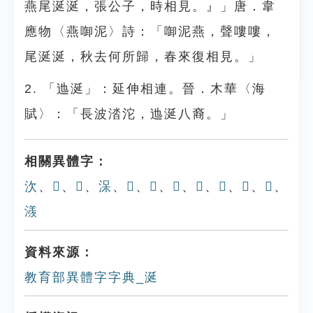
燕尾涎涎，張公子，時相見。』」唐．韋
應物〈燕啣泥〉詩：「啣泥燕，聲嘍嘍，
尾涎涎，秋去何所歸，春來復相見。」
2. 「迆涎」：延伸相連。晉．木華〈海
賦〉：「長波涾沱，迆涎八裔。」
相關異體字：
㳄
、
𠿢
、
𣳧
、
㳭
、
𣵤
、
𣶛
、
𣶜
、
𣶙
、
𣶚
、
𣹺
、
𣵿
、
㵪
資料來源：
教育部異體字字典_涎