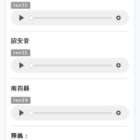
lan11
Play
Settings
詔安音
lan11
Play
Settings
南四縣
lan24
Play
Settings
釋義：