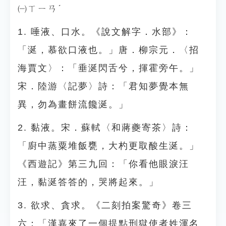
㈠ㄒㄧㄢˊ
1. 唾液、口水。《說文解字．水部》：
「涎，慕欲口液也。」唐．柳宗元．〈招
海賈文〉：「垂涎閃舌兮，揮霍旁午。」
宋．陸游〈記夢〉詩：「君知夢覺本無
異，勿為畫餅流饞涎。」
2. 黏液。宋．蘇軾〈和蔣夔寄茶〉詩：
「廚中蒸粟堆飯甕，大杓更取酸生涎。」
《西遊記》第三九回：「你看他眼淚汪
汪，黏涎答答的，哭將起來。」
3. 欲求、貪求。《二刻拍案驚奇》卷三
六：「漢嘉來了一個提點刑獄使者姓渾名