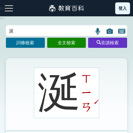
跳
登入
:::
到
主
:::
要
內
語
圖
開
容
注音索引圖示
筆畫索引圖示
部首索引表圖示
言
片
啟
詞條檢索
全文檢索
音讀檢索
搜
搜
鍵
尋
尋
盤
圖
圖
圖
示
示
示
涎
ㄒ
ㄧ
網站導覽
ˊ
ㄢ
生字詞彙表
成語故事