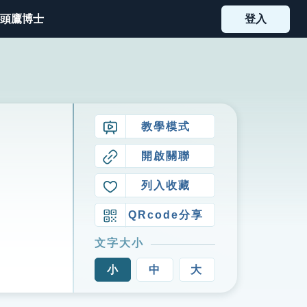
頭鷹博士
登入
教學模式
開啟關聯
列入收藏
QRcode分享
文字大小
小
中
大