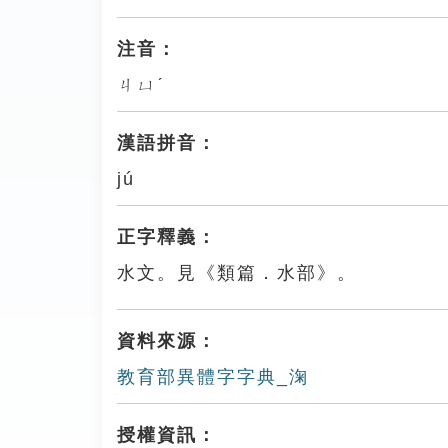
注音：
ㄐㄩˊ
漢語拼音：
jú
正字釋義：
水文。見《類篇．水部》。
資料來源：
教育部異體字字典_淗
授權資訊：