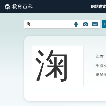
跳
網站導覽
:::
到
主
:::
要
內
語
圖
開
容
言
片
啟
搜
搜
鍵
尋
尋
盤
圖
圖
圖
淗
示
示
示
部首
部首
總筆