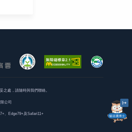
妥之處，請隨時與我們聯絡。
有限公司
57+、Edge79+及Safari11+
貓頭鷹博士