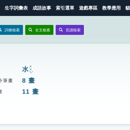
生字詞彙表
成語故事
索引選單
遊戲專區
教學應用
貓
詞條檢索
全文檢索
音讀檢索
ㄕㄨㄟˇ
水
8
畫
外筆畫
11
畫
畫