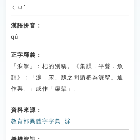
ㄑㄩˊ
漢語拼音：
qú
正字釋義：
「淭挐」：杷的別稱。《集韻．平聲．魚
韻》：「淭，宋、魏之間謂杷為淭挐。通
作渠。」或作「渠挐」。
資料來源：
教育部異體字字典_淭
授權資訊：