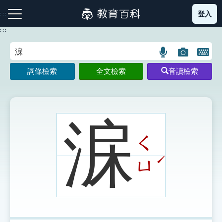
跳
登入
:::
到
主
:::
要
內
語
圖
開
容
注音索引圖示
筆畫索引圖示
部首索引表圖示
言
片
啟
詞條檢索
全文檢索
音讀檢索
搜
搜
鍵
尋
尋
盤
圖
圖
圖
示
示
示
淭
ㄑ
網站導覽
ˊ
ㄩ
生字詞彙表
成語故事