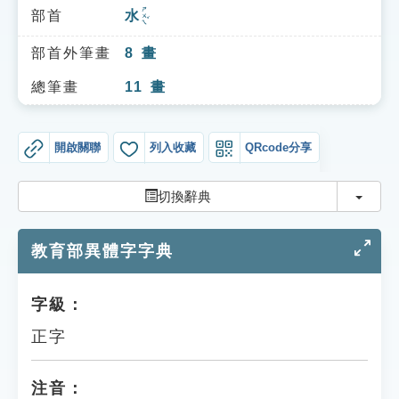
索引選單
ㄕㄨㄟˇ
部首
水
知識索引
部首外筆畫
8
畫
單字索引
總筆畫
11
畫
生命大百科索引
開啟關聯
列入收藏
QRcode分享
遊戲專區
切換
切換辭典
教學應用
教育部異體字字典
貓頭鷹博士
字級：
正字
注音：