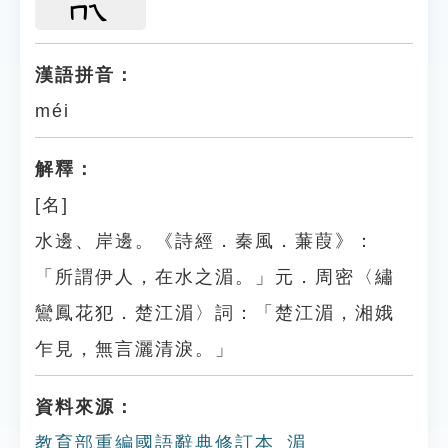
ㄇㄟ
漢語拼音：
méi
解釋：
[名]
水邊、岸邊。《詩經．秦風．蒹葭》：
「所謂伊人，在水之湄。」元．周密〈繡
鸞鳳花犯．楚江湄〉詞：「楚江湄，湘娥
乍見，無言灑清淚。」
資料來源：
教育部重編國語辭典修訂本_湄