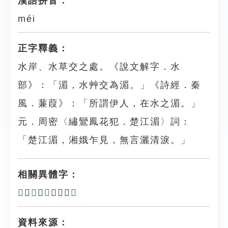
漢語拼音：
méi
正字釋義：
水岸、水草交之處。《說文解字．水
部》：「湄，水艸交為湄。」《詩經．秦
風．蒹葭》：「所謂伊人，在水之湄。」
元．周密〈繡鸞鳳花犯．楚江湄〉詞：
「楚江湄，湘娥乍見，無言灑清淚。」
相關異體字：
𣾨
、
𣽪
、
𤃱
、𤃰、
㵟
資料來源：