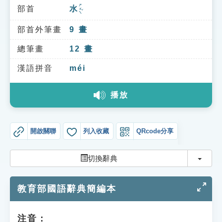
索引選單
ㄕㄨㄟˇ
部首
水
知識索引
部首外筆畫
9
畫
單字索引
總筆畫
12
畫
生命大百科索引
漢語拼音
méi
遊戲專區
播放
教學應用
開啟關聯
列入收藏
QRcode分享
貓頭鷹博士
切換
切換辭典
教育部國語辭典簡編本
注音：