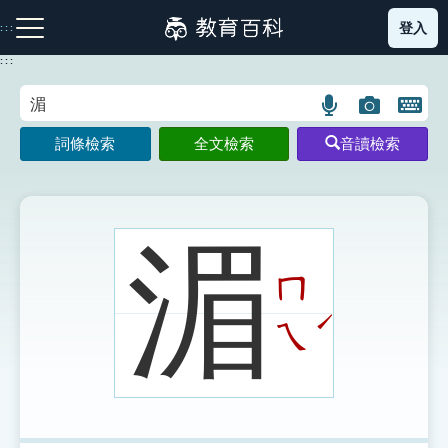
跳
登入
:::
到
主
:::
要
內
語
圖
開
容
注音索引圖示
筆畫索引圖示
部首索引表圖示
言
片
啟
詞條檢索
全文檢索
音讀檢索
搜
搜
鍵
尋
尋
盤
圖
圖
圖
示
示
示
湄
ㄇ
網站導覽
ˊ
ㄟ
生字詞彙表
成語故事