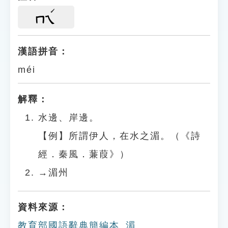
ㄇㄟ
漢語拼音：
méi
解釋：
水邊、岸邊。
【例】所謂伊人，在水之湄。（《詩
經．秦風．蒹葭》）
→湄州
資料來源：
教育部國語辭典簡編本_湄