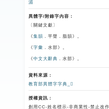
湄
異體字/附錄字內容：
〔關鍵文獻〕
《
集韻
．平聲．脂韻》。
《
字彙
．水部》。
《
中文大辭典
．水部》。
資料來源：
教育部異體字字典_𤃱
授權資訊：
創用CC-姓名標示-非商業性-禁止改作