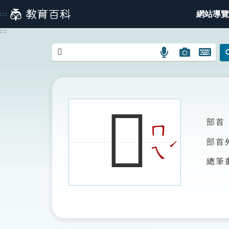
跳
網站導覽
:::
到
主
:::
要
內
語
圖
開
容
言
片
啟
搜
搜
鍵
尋
尋
盤
圖
圖
圖
𤃱
示
示
示
部首
ㄇ
ˊ
部首
ㄟ
總筆