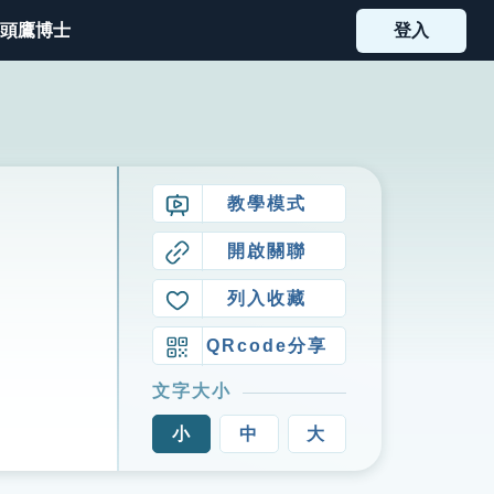
頭鷹博士
登入
教學模式
開啟關聯
列入收藏
QRcode分享
文字大小
小
中
大