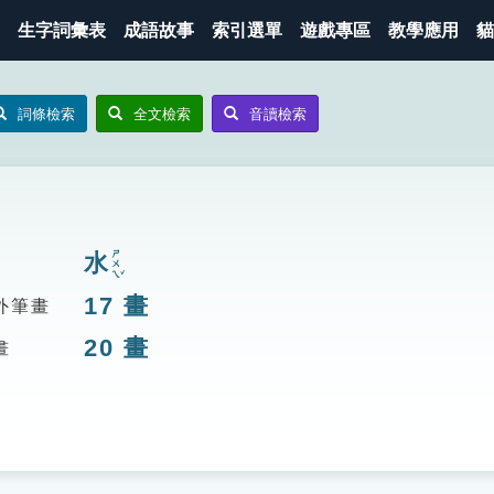
生字詞彙表
成語故事
索引選單
遊戲專區
教學應用
貓
詞條檢索
全文檢索
音讀檢索
ㄕㄨㄟˇ
水
17
畫
外筆畫
20
畫
畫