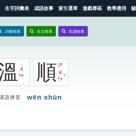
生字詞彙表
成語故事
索引選單
遊戲專區
教學應用
貓
詞條檢索
全文檢索
音讀檢索
溫
順
ㄕ
ㄨ
ㄨ
ˋ
ㄣ
ㄣ
wēn shùn
漢語拼音