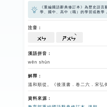
《重編國語辭典修訂本》為歷史語言
學、國中、高中（職）的學習或教學
注音：
ㄨㄣ
ㄕㄨㄣ
漢語拼音：
wēn shùn
解釋：
溫和順從。《後漢書．卷二六．宋弘
資料來源：