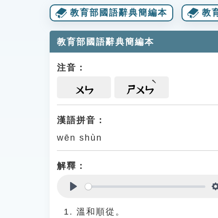
教育部國語辭典簡編本
教
教育部國語辭典簡編本
注音：
ㄨㄣ
ㄕㄨㄣ
漢語拼音：
wēn shùn
解釋：
Play
溫和順從。