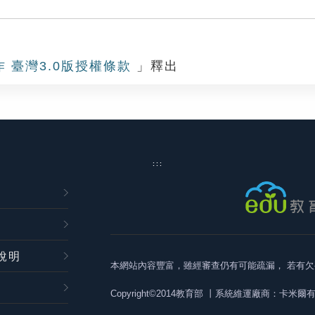
作 臺灣3.0版授權條款
」釋出
:::
說明
本網站內容豐富，雖經審查仍有可能疏漏，
若有欠
Copyright©2014教育部
丨系統維運廠商：卡米爾