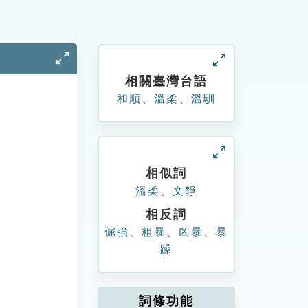
相關臺灣台語
和順
、
溫柔
、
溫馴
相似詞
溫柔
、
文靜
相反詞
倔強
、
粗暴
、
凶暴
、
暴
躁
詞條功能