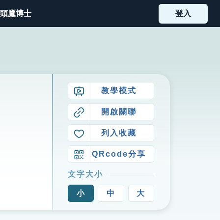
頭鷹博士
登入
教學模式
開啟關聯
列入收藏
QRcode分享
文字大小
小
中
大