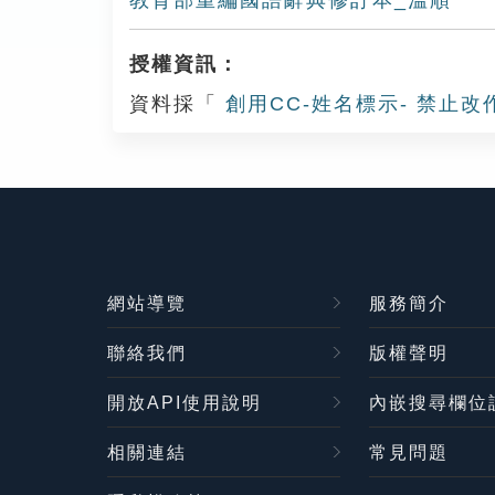
教育部重編國語辭典修訂本_溫順
授權資訊：
資料採「
創用CC-姓名標示- 禁止改
網站導覽
服務簡介
聯絡我們
版權聲明
開放API使用說明
內嵌搜尋欄位
相關連結
常見問題