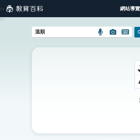
跳
網站導覽
:::
到
主
:::
要
內
語
圖
開
容
言
片
啟
搜
搜
鍵
尋
尋
盤
圖
圖
圖
示
示
示