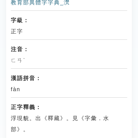
教育部異體字字典_滼
字級：
正字
注音：
ㄈㄢˋ
漢語拼音：
fàn
正字釋義：
浮現貌。出《釋藏》。見《字彙．水
部》。