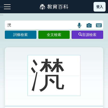
跳
登入
:::
到
主
:::
要
內
語
圖
開
容
注音索引圖示
筆畫索引圖示
部首索引表圖示
言
片
啟
詞條檢索
全文檢索
音讀檢索
搜
搜
鍵
尋
尋
盤
圖
圖
圖
示
示
示
滼
網站導覽
生字詞彙表
成語故事