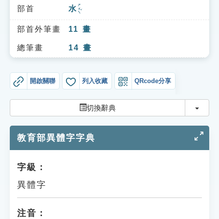
索引選單
ㄕㄨㄟˇ
部首
水
知識索引
部首外筆畫
11
畫
單字索引
總筆畫
14
畫
生命大百科索引
開啟關聯
列入收藏
QRcode分享
遊戲專區
切換
切換辭典
教學應用
教育部異體字字典
貓頭鷹博士
字級：
異體字
注音：