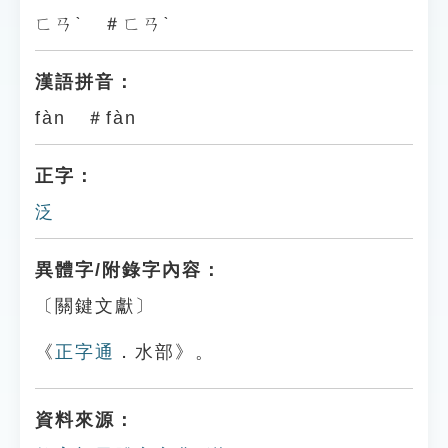
ㄈㄢˋ ＃ㄈㄢˋ
漢語拼音：
fàn ＃fàn
正字：
泛
異體字/附錄字內容：
〔關鍵文獻〕
《
正字通
．水部》。
資料來源：