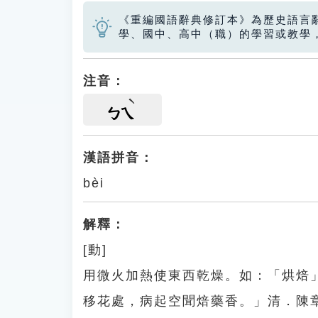
《重編國語辭典修訂本》為歷史語言
學、國中、高中（職）的學習或教學
注音：
ㄅㄟ
漢語拼音：
bèi
解釋：
[動]
用微火加熱使東西乾燥。如：「烘焙
移花處，病起空聞焙藥香。」清．陳