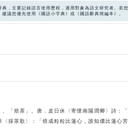
辭典，主要記錄語言使用歷程，適用對象為語文研究者。若
，建議您優先使用《國語小字典》或《國語辭典簡編本》。
」、「焙茶」。唐．皮日休〈寄懷南陽潤卿〉詩：
章〈採茶歌〉：「焙成粒粒比蓮心，誰知儂比蓮心