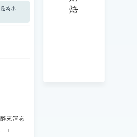
您是為小
「醉來渾忘
苦。」