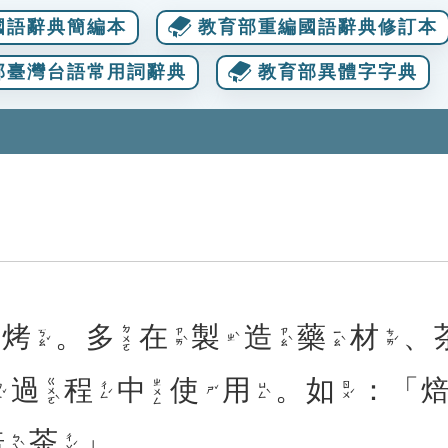
國語辭典簡編本
教育部重編國語辭典修訂本
部臺灣台語常用詞辭典
教育部異體字字典
烤
。
多
在
製
造
藥
材
、
ㄉㄨㄛ
ㄎㄠˇ
ㄗㄞˋ
ㄗㄠˋ
ㄧㄠˋ
ㄘㄞˊ
ㄓˋ
過
程
中
使
用
。
如
：「
ㄍㄨㄛˋ
ㄓㄨㄥ
ˇ
ㄔㄥˊ
ㄩㄥˋ
ㄖㄨˊ
ㄕˇ
焙
茶
」。
ㄅㄟˋ
ㄔㄚˊ