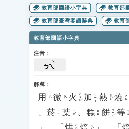
教育部國語小字典
教育部
教育部臺灣客語辭典
教育
教育部國語小字典
注音：
ㄅㄟ
解釋：
用
微
火
加
熱
燒
ㄏㄨㄛˇ
ㄐㄧㄚ
ㄩㄥˋ
ㄨㄟˊ
ㄖㄜˋ
ㄕㄠ
、
菸
葉
、
糕
餅
等
ㄅㄧㄥˇ
ㄧㄝˋ
ㄉㄥ
ㄧㄢ
ㄍㄠ
」、「
烘
焙
」、「
ㄏㄨㄥ
ㄅㄟˋ