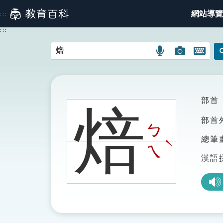
跳
網站導覽
:::
到
主
:::
要
內
語
圖
開
容
言
片
啟
搜
搜
鍵
尋
尋
盤
圖
圖
圖
部首
焙
示
示
示
部首
ㄅ
總筆
ˋ
ㄟ
漢語