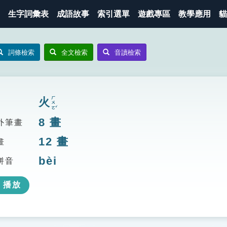
生字詞彙表
成語故事
索引選單
遊戲專區
教學應用
貓
詞條檢索
全文檢索
音讀檢索
ㄏㄨㄛˇ
火
8
畫
外筆畫
12
畫
畫
bèi
拼音
播放