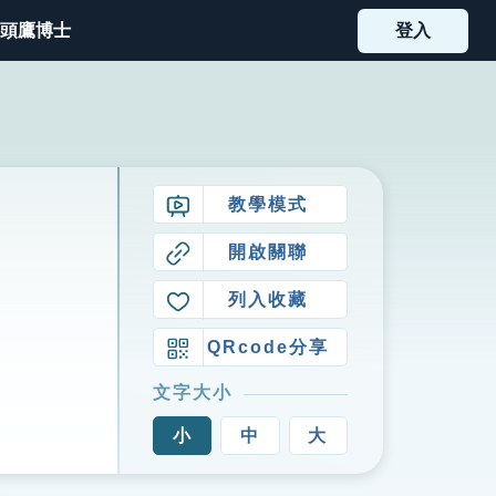
頭鷹博士
登入
教學模式
開啟關聯
列入收藏
QRcode分享
文字大小
小
中
大