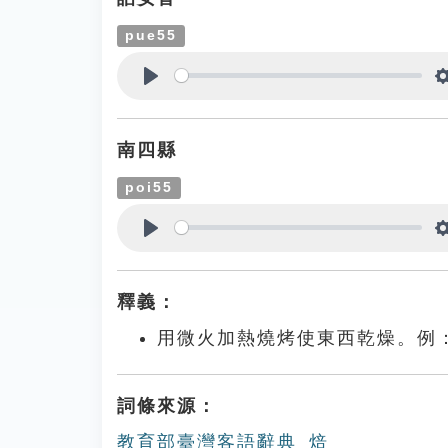
pue55
Play
南四縣
poi55
Play
釋義：
用微火加熱燒烤使東西乾燥。例
詞條來源：
教育部臺灣客語辭典_焙