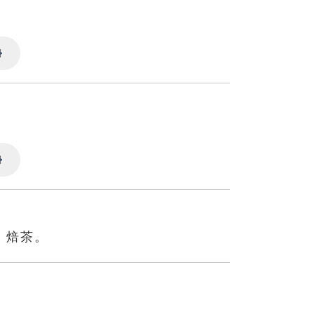
Settings
Settings
：焙茶。