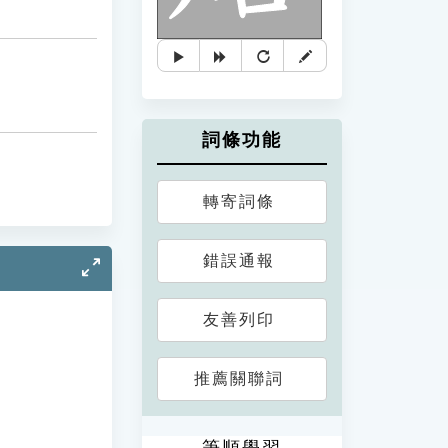
詞條功能
轉寄詞條
錯誤通報
友善列印
推薦關聯詞
筆順學習