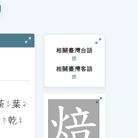
相關臺灣台語
焙
相關臺灣客語
焙
茶
葉
ㄔㄚˊ
ㄧㄝˋ
焙
乾
ㄅㄟˋ
ㄍㄢ