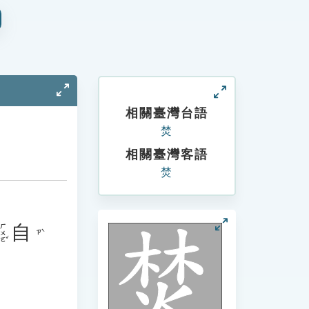
相關臺灣台語
焚
相關臺灣客語
焚
自
ㄏㄨㄛˇ
ㄗˋ