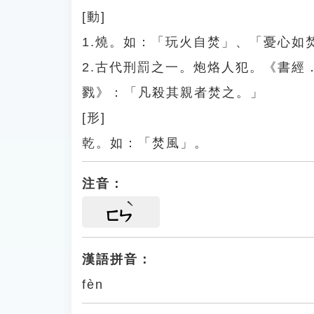
[動]
1.燒。如：「玩火自焚」、「憂心
2.古代刑罰之一。炮烙人犯。《書
戮》：「凡殺其親者焚之。」
[形]
乾。如：「焚風」。
注音：
ㄈㄣ
漢語拼音：
fèn