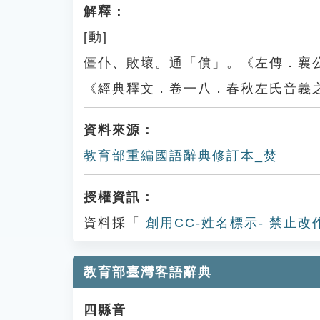
解釋：
[動]
僵仆、敗壞。通「僨」。《左傳．襄
《經典釋文．卷一八．春秋左氏音義
資料來源：
教育部重編國語辭典修訂本_焚
授權資訊：
資料採「
創用CC-姓名標示- 禁止改
教育部臺灣客語辭典
四縣音