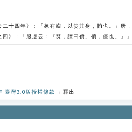
公二十四年》：「象有齒，以焚其身，賄也。」唐
之四》：「服虔云：『焚，讀曰僨。僨，僵也。』
作 臺灣3.0版授權條款
」釋出