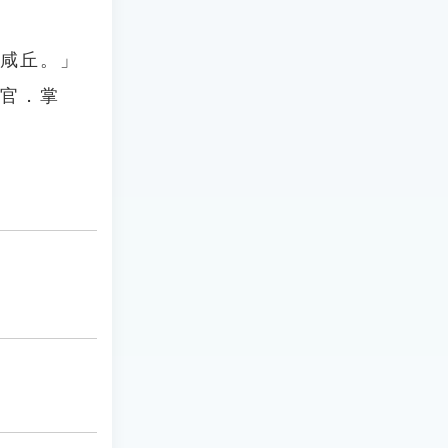
焚咸丘。」
秋官．掌