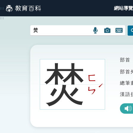
跳
網站導覽
:::
到
主
:::
要
內
語
圖
開
容
言
片
啟
搜
搜
鍵
尋
尋
盤
圖
圖
圖
部首
焚
示
示
示
部首
ㄈ
總筆
ˊ
ㄣ
漢語