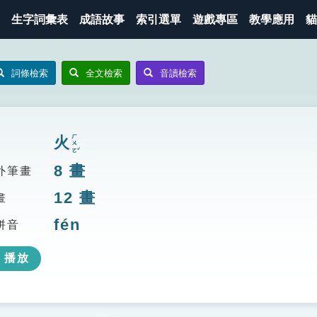
生字詞彙表
成語故事
索引選單
遊戲專區
教學應用
貓
詞條檢索
全文檢索
音讀檢索
ㄏㄨㄛˇ
火
8
畫
外筆畫
12
畫
畫
fén
拼音
播放