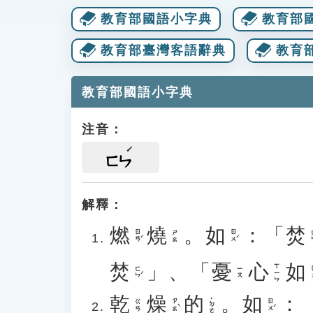
教育部國語小字典
教育部
教育部臺灣客語辭典
教育
教育部國語小字典
注音：
ㄈㄣ
解釋：
燃
燒
。
如
：「
焚
ㄖㄢˊ
ㄖㄨˊ
ㄈ
ㄕㄠ
焚
」、「
憂
心
如
ㄒㄧㄣ
ㄈㄣˊ
ㄖ
ㄧㄡ
乾
燥
的
。
如
：
˙ㄉㄜ
ㄗㄠˋ
ㄖㄨˊ
ㄍㄢ