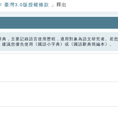
作 臺灣3.0版授權條款
」釋出
辭典，主要記錄語言使用歷程，適用對象為語文研究者。若
，建議您優先使用《國語小字典》或《國語辭典簡編本》。