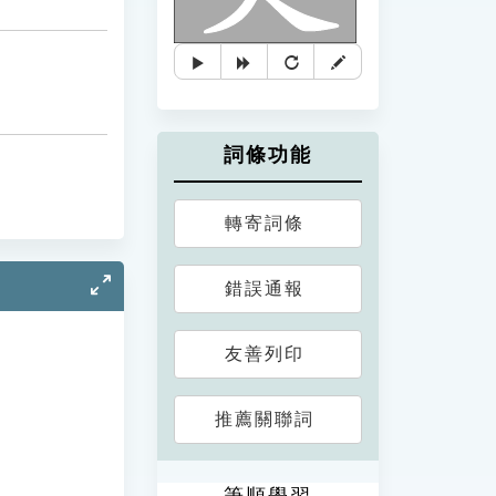
詞條功能
轉寄詞條
錯誤通報
友善列印
推薦關聯詞
筆順學習