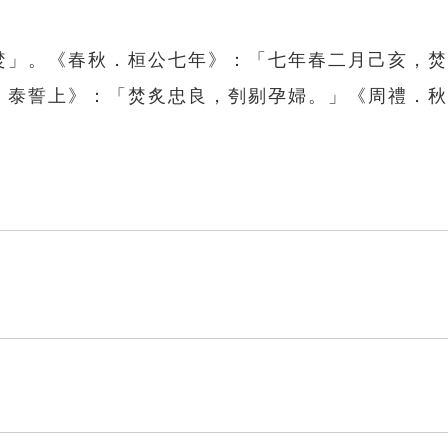
如焚」。《春秋．桓公七年》：「七年春二月己亥，
經．泰誓上》：「焚炙忠良，刳剔孕婦。」《周禮．