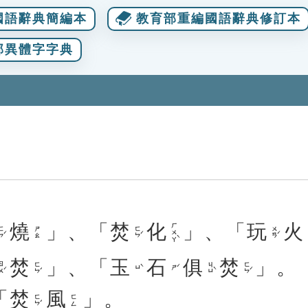
國語辭典簡編本
教育部重編國語辭典修訂本
部異體字字典
燒
」、「
焚
化
」、「
玩
火
ㄏㄨㄚˋ
ㄣˊ
ㄈㄣˊ
ㄨㄢˊ
ㄕㄠ
焚
」、「
玉
石
俱
焚
」。
ㄨˊ
ㄈㄣˊ
ㄐㄩˋ
ㄈㄣˊ
ㄩˋ
ㄕˊ
「
焚
風
」。
ㄈㄣˊ
ㄈㄥ