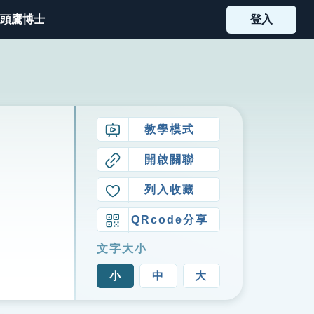
頭鷹博士
登入
教學模式
開啟關聯
列入收藏
QRcode分享
文字大小
小
中
大