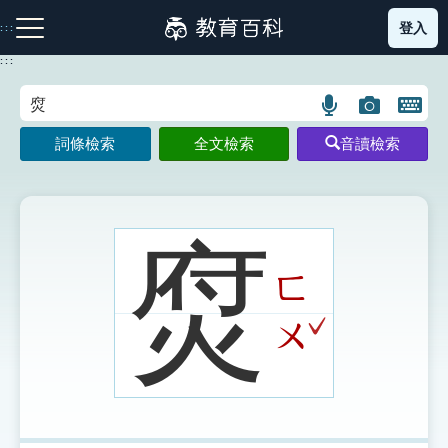
跳
登入
:::
到
主
:::
要
內
語
圖
開
容
注音索引圖示
筆畫索引圖示
部首索引表圖示
言
片
啟
詞條檢索
全文檢索
音讀檢索
搜
搜
鍵
尋
尋
盤
圖
圖
圖
示
示
示
焤
ㄈ
網站導覽
ˇ
ㄨ
生字詞彙表
成語故事