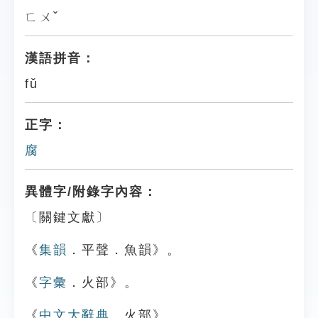
ㄈㄨˇ
漢語拼音：
fǔ
正字：
腐
異體字/附錄字內容：
〔關鍵文獻〕
《
集韻
．平聲．魚韻》。
《
字彙
．火部》。
《
中文大辭典
．火部》。