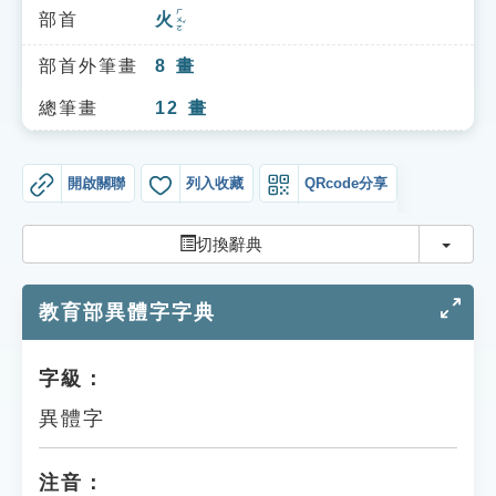
索引選單
ㄏㄨㄛˇ
部首
火
知識索引
部首外筆畫
8
畫
單字索引
總筆畫
12
畫
生命大百科索引
開啟關聯
列入收藏
QRcode分享
遊戲專區
切換
切換辭典
教學應用
教育部異體字字典
貓頭鷹博士
字級：
異體字
注音：