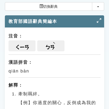
索引選單
切換
切換辭典
知識索引
教育部國語辭典簡編本
單字索引
生命大百科索引
注音：
遊戲專區
ㄑㄧㄢ
ㄅㄢ
教學應用
漢語拼音：
qiān bàn
貓頭鷹博士
解釋：
牽制羈絆。
【例】你過度的關心，反倒成為我的