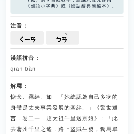
（職）的學習或教學，建議您優先使用
《國語小字典》或《國語辭典簡編本》。
注音：
ㄑㄧㄢ
ㄅㄢ
漢語拼音：
qiān bàn
解釋：
惦念、羈絆。如：「她總認為自己多病的
身體是丈夫事業發展的牽絆。」《警世通
言．卷二一．趙太祖千里送京娘》：「此
去蒲州千里之遙，路上盜賊生發，獨馬單