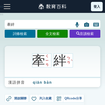
跳
登入
:::
到
主
:::
要
內
語
圖
開
容
注音索引圖示
筆畫索引圖示
部首索引表圖示
言
片
啟
詞條檢索
全文檢索
音讀檢索
搜
搜
鍵
尋
尋
盤
圖
圖
圖
示
示
示
牽
絆
ㄑ
ㄅ
ㄧ
ˋ
ㄢ
ㄢ
網站導覽
漢語拼音
qiān bàn
生字詞彙表
成語故事
開啟關聯
列入收藏
QRcode分享