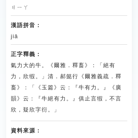
ㄐㄧㄚ
漢語拼音：
jiā
正字釋義：
氣力大的牛。《爾雅．釋畜》：「絕有
力，欣犌。」清．郝懿行《爾雅義疏．釋
畜》：「《玉篇》云：『牛有力。』《廣
韻》云：『牛絕有力。』俱止言犌，不言
欣，疑欣字衍。」
資料來源：