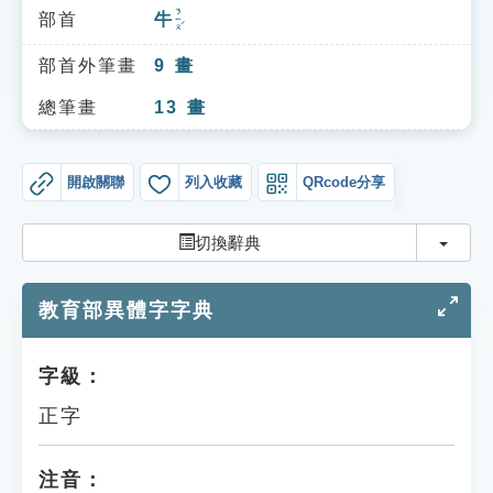
索引選單
ㄋㄧㄡˊ
部首
牛
知識索引
部首外筆畫
9
畫
單字索引
總筆畫
13
畫
生命大百科索引
開啟關聯
列入收藏
QRcode分享
遊戲專區
切換
切換辭典
教學應用
教育部異體字字典
貓頭鷹博士
字級：
正字
注音：