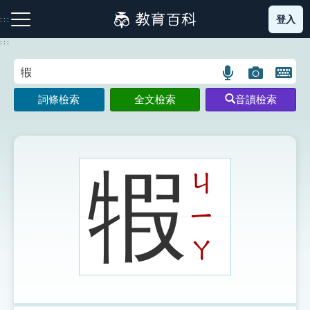
跳
登入
:::
到
主
:::
要
內
語
圖
開
容
注音索引圖示
筆畫索引圖示
部首索引表圖示
言
片
啟
詞條檢索
全文檢索
音讀檢索
搜
搜
鍵
尋
尋
盤
圖
圖
圖
示
示
示
犌
ㄐ
ㄧ
網站導覽
ㄚ
生字詞彙表
成語故事