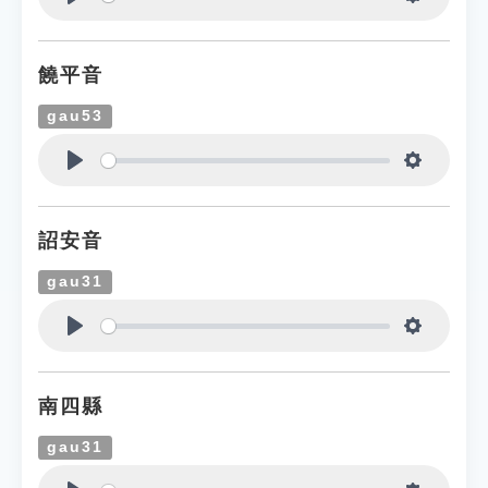
Play
Settings
饒平音
gau53
Play
Settings
詔安音
gau31
Play
Settings
南四縣
gau31