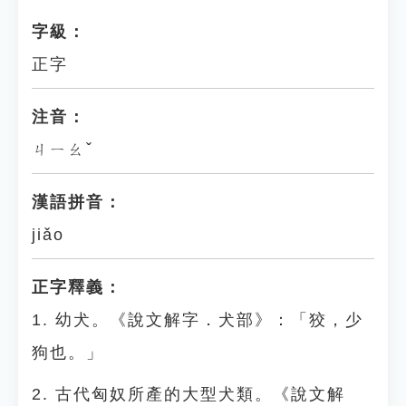
字級：
正字
注音：
ㄐㄧㄠˇ
漢語拼音：
jiǎo
正字釋義：
1. 幼犬。《說文解字．犬部》：「狡，少
狗也。」
2. 古代匈奴所產的大型犬類。《說文解