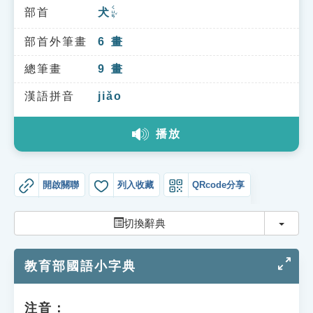
索引選單
ㄑㄩㄢˇ
部首
犬
知識索引
部首外筆畫
6
畫
單字索引
總筆畫
9
畫
生命大百科索引
漢語拼音
jiǎo
遊戲專區
播放
教學應用
開啟關聯
列入收藏
QRcode分享
貓頭鷹博士
切換
切換辭典
教育部國語小字典
注音：