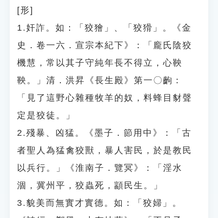
[形]
1.奸詐。如：「狡獪」、「狡猾」。《金
史．卷一六．宣宗本紀下》：「龐氏陰狡
機慧，常以其子守純年長不得立，心鞅
鞅。」清．洪昇《長生殿》第一〇齣：
「見了這野心雜種牧羊的奴，料蜂目豺聲
定是狡徒。」
2.殘暴、凶猛。《墨子．節用中》：「古
者聖人為猛禽狡獸，暴人害民，於是教民
以兵行。」《淮南子．覽冥》：「淫水
涸，冀州平，狡蟲死，顓民生。」
3.貌美而無實才實德。如：「狡婦」。