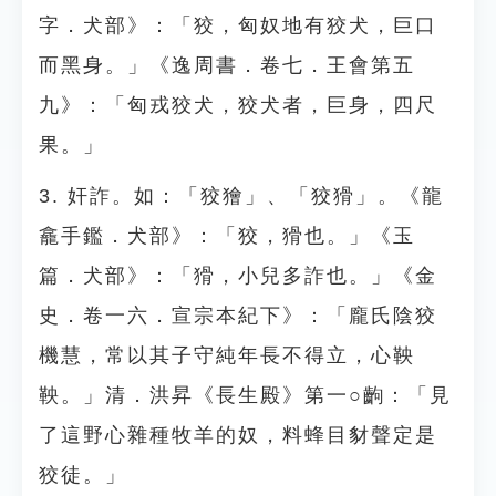
字．犬部》：「狡，匈奴地有狡犬，巨口
而黑身。」《逸周書．卷七．王會第五
九》：「匈戎狡犬，狡犬者，巨身，四尺
果。」
3. 奸詐。如：「狡獪」、「狡猾」。《龍
龕手鑑．犬部》：「狡，猾也。」《玉
篇．犬部》：「猾，小兒多詐也。」《金
史．卷一六．宣宗本紀下》：「龐氏陰狡
機慧，常以其子守純年長不得立，心鞅
鞅。」清．洪昇《長生殿》第一○齣：「見
了這野心雜種牧羊的奴，料蜂目豺聲定是
狡徒。」