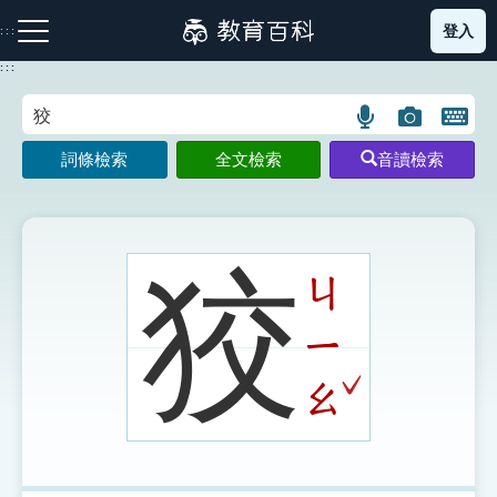
跳
登入
:::
到
主
:::
要
內
語
圖
開
容
注音索引圖示
筆畫索引圖示
部首索引表圖示
言
片
啟
詞條檢索
全文檢索
音讀檢索
搜
搜
鍵
尋
尋
盤
圖
圖
圖
示
示
示
狡
ㄐ
ㄧ
網站導覽
ˇ
ㄠ
生字詞彙表
成語故事