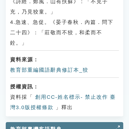
《詩經．鄭風．山有扶蘇》：「不見子
充，乃見狡童。」
4.急速、急促。《晏子春秋．內篇．問下
二十四》：「莊敬而不狡，和柔而不
銓。」
資料來源：
教育部重編國語辭典修訂本_狡
授權資訊：
資料採「
創用CC-姓名標示- 禁止改作 臺
灣3.0版授權條款
」釋出