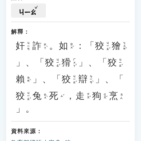
ㄐㄧㄠ
解釋：
奸
詐
。
如
：「
狡
獪
ㄐㄧㄠˇ
ㄎㄨㄞˋ
ㄐㄧㄢ
ㄓㄚˋ
ㄖㄨˊ
」、「
狡
猾
」、「
狡
ㄐㄧㄠˇ
ㄏㄨㄚˊ
ㄐㄧㄠˇ
賴
」、「
狡
辯
」、「
ㄐㄧㄠˇ
ㄅㄧㄢˋ
ㄌㄞˋ
狡
兔
死
，
走
狗
烹
ㄐㄧㄠˇ
ㄊㄨˋ
ㄗㄡˇ
ㄍㄡˇ
ㄆㄥ
ㄙˇ
」。
資料來源：