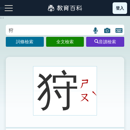
跳
登入
:::
到
主
:::
要
內
語
圖
開
容
注音索引圖示
筆畫索引圖示
部首索引表圖示
言
片
啟
詞條檢索
全文檢索
音讀檢索
搜
搜
鍵
尋
尋
盤
圖
圖
圖
示
示
示
狩
ㄕ
網站導覽
ˋ
ㄡ
生字詞彙表
成語故事