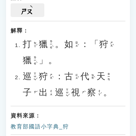
ㄕㄡ
解釋：
打
獵
。
如
：「
狩
ㄌㄧㄝˋ
ㄉㄚˇ
ㄖㄨˊ
ㄕㄡˋ
獵
」。
ㄌㄧㄝˋ
巡
狩
：
古
代
天
ㄒㄩㄣˊ
ㄊㄧㄢ
ㄕㄡˋ
ㄍㄨˇ
ㄉㄞˋ
子
出
巡
視
察
。
ㄒㄩㄣˊ
ㄔㄚˊ
ㄔㄨ
ㄗˇ
ㄕˋ
資料來源：
教育部國語小字典_狩