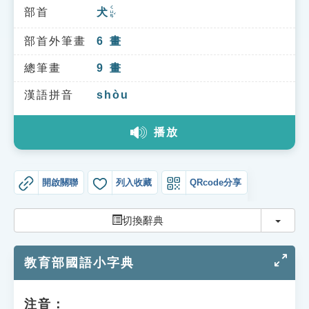
索引選單
ㄑㄩㄢˇ
部首
犬
知識索引
部首外筆畫
6
畫
單字索引
總筆畫
9
畫
生命大百科索引
漢語拼音
shòu
遊戲專區
播放
教學應用
開啟關聯
列入收藏
QRcode分享
貓頭鷹博士
切換
切換辭典
教育部國語小字典
注音：