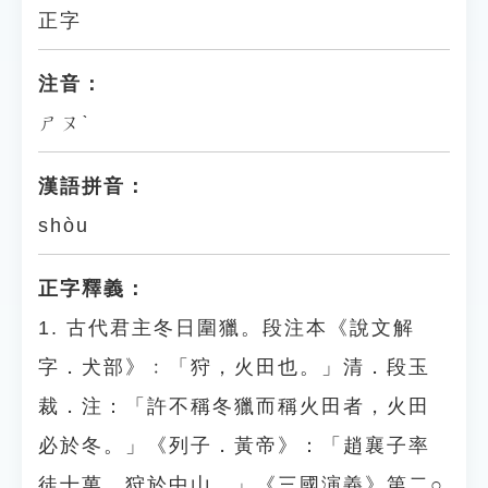
正字
注音：
ㄕㄡˋ
漢語拼音：
shòu
正字釋義：
1. 古代君主冬日圍獵。段注本《說文解
字．犬部》﹕「狩，火田也。」清．段玉
裁．注：「許不稱冬獵而稱火田者，火田
必於冬。」《列子．黃帝》：「趙襄子率
徒十萬，狩於中山。」《三國演義》第二○