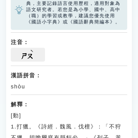
典，主要記錄語言使用歷程，適用對象為
語文研究者。若您是為小學、國中、高中
（職）的學習或教學，建議您優先使用
《國語小字典》或《國語辭典簡編本》。
注音：
ㄕㄡ
漢語拼音：
shòu
解釋：
[動]
1.打獵。《詩經．魏風．伐檀》：「不狩
不獵，胡瞻爾庭有縣貆兮。」《列子．黃