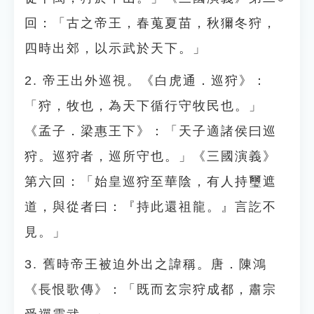
回：「古之帝王，春蒐夏苗，秋獮冬狩，
四時出郊，以示武於天下。」
2. 帝王出外巡視。《白虎通．巡狩》：
「狩，牧也，為天下循行守牧民也。」
《孟子．梁惠王下》：「天子適諸侯曰巡
狩。巡狩者，巡所守也。」《三國演義》
第六回：「始皇巡狩至華陰，有人持璽遮
道，與從者曰：『持此還祖龍。』言訖不
見。」
3. 舊時帝王被迫外出之諱稱。唐．陳鴻
《長恨歌傳》：「既而玄宗狩成都，肅宗