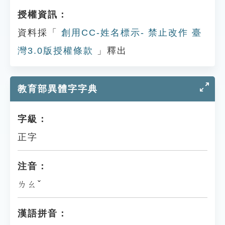
授權資訊：
資料採「
創用CC-姓名標示- 禁止改作 臺
灣3.0版授權條款
」釋出
教育部異體字字典
字級：
正字
注音：
ㄌㄠˇ
漢語拼音：