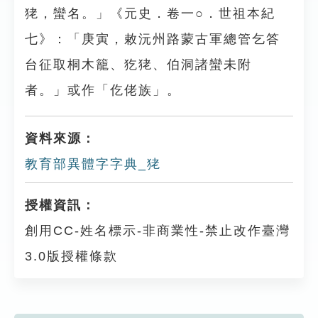
狫，蠻名。」《元史．卷一○．世祖本紀
七》：「庚寅，敕沅州路蒙古軍總管乞答
台征取桐木籠、犵狫、伯洞諸蠻未附
者。」或作「仡佬族」。
資料來源：
教育部異體字字典_狫
授權資訊：
創用CC-姓名標示-非商業性-禁止改作臺灣
3.0版授權條款