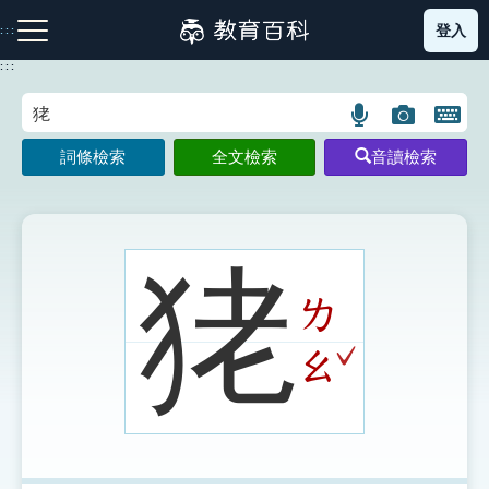
跳
登入
:::
到
主
:::
要
內
語
圖
開
容
注音索引圖示
筆畫索引圖示
部首索引表圖示
言
片
啟
詞條檢索
全文檢索
音讀檢索
搜
搜
鍵
尋
尋
盤
圖
圖
圖
示
示
示
狫
ㄌ
網站導覽
ˇ
ㄠ
生字詞彙表
成語故事