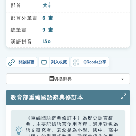
索引選單
ㄑㄩㄢˇ
部首
犬
知識索引
部首外筆畫
6
畫
單字索引
總筆畫
9
畫
生命大百科索引
漢語拼音
lǎo
遊戲專區
開啟關聯
列入收藏
QRcode分享
教學應用
切換
切換辭典
貓頭鷹博士
教育部重編國語辭典修訂本
《重編國語辭典修訂本》為歷史語言辭
典，主要記錄語言使用歷程，適用對象為
語文研究者。若您是為小學、國中、高中