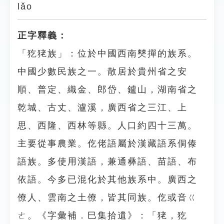
lǎo
正字釋義：
「犵狫族」：位於中國西南僰撣的族系。
中國少數民族之一。散居於貴州省之安
順、普定、織金、郎岱、鑪山，湖南省之
乾城、古丈、瀘溪，廣西省之三江、上
思、西隆、西林等縣。人口約四十三萬。
主要從事農業。仡佬語屬於漢藏語系侗傣
語族。多使用漢語，兼通彝語、苗語、布
依語。今多已混化於其他族系中。廣西之
僚人、雲南之土僚，皆其同族。仡或音ㄍ
ㄜ。《字彙補．巳集拾遺》：「狫，犵