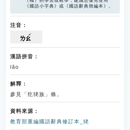
（職）的學習或教學，建議您優先使用
《國語小字典》或《國語辭典簡編本》。
注音：
ㄌㄠ
漢語拼音：
lǎo
解釋：
參見「犵狫族」條。
資料來源：
教育部重編國語辭典修訂本_狫