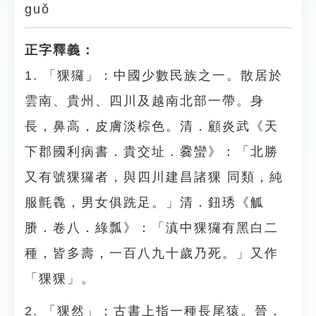
guǒ
正字釋義：
1. 「猓玀」：中國少數民族之一。散居於
雲南、貴州、四川及越南北部一帶。身
長，鼻高，皮膚淡棕色。清．顧炎武《天
下郡國利病書．貴交址．爨蠻》：「北勝
又有號猓玀者，與四川建昌諸猓 同類，純
服氈毳，男女俱跣足。」清．鈕琇《觚
賸．卷八．綠瓢》：「滇中猓玀有黑白二
種，皆多壽，一百八九十歲乃死。」又作
「猓猓」。
2. 「猓然」：古書上指一種長尾猿。晉．