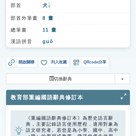
索引選單
ㄑㄩㄢˇ
部首
犬
知識索引
部首外筆畫
8
畫
單字索引
總筆畫
11
畫
生命大百科索引
漢語拼音
guǒ
遊戲專區
開啟關聯
列入收藏
QRcode分享
教學應用
切換
切換辭典
貓頭鷹博士
教育部重編國語辭典修訂本
《重編國語辭典修訂本》為歷史語言辭
典，主要記錄語言使用歷程，適用對象為
語文研究者。若您是為小學、國中、高中