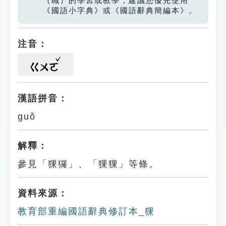
（職）的學習或教學，建議您優先使用
《國語小字典》或《國語辭典簡編本》。
注音：
ㄍㄨㄛ
漢語拼音：
guǒ
解釋：
參見「猓玀」、「猓猓」等條。
資料來源：
教育部重編國語辭典修訂本_猓