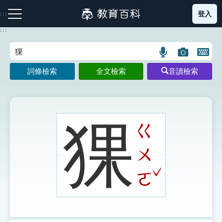
跳
登入
:::
到
主
:::
要
內
語
圖
開
容
注音索引圖示
筆畫索引圖示
部首索引表圖示
言
片
啟
詞條檢索
全文檢索
音讀檢索
搜
搜
鍵
尋
尋
盤
圖
圖
圖
示
示
示
猓
ㄍ
ㄨ
網站導覽
ˇ
ㄛ
生字詞彙表
成語故事