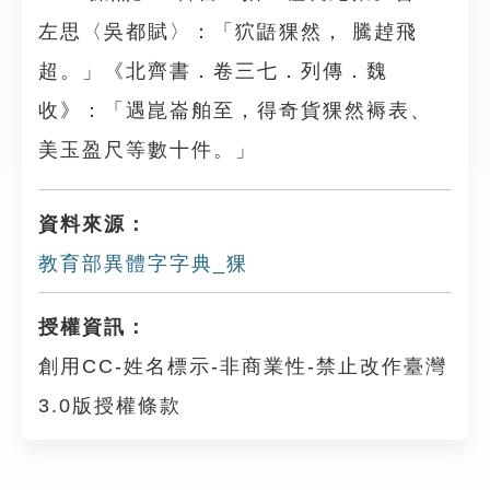
左思〈吳都賦〉：「狖鼯猓然， 騰趠飛
超。」《北齊書．卷三七．列傳．魏
收》：「遇崑崙舶至，得奇貨猓然褥表、
美玉盈尺等數十件。」
資料來源：
教育部異體字字典_猓
授權資訊：
創用CC-姓名標示-非商業性-禁止改作臺灣
3.0版授權條款