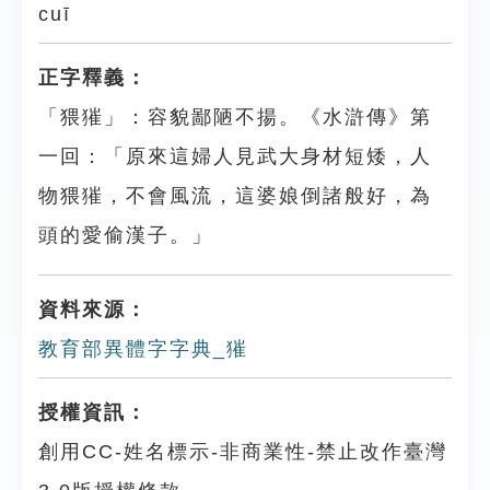
cuī
正字釋義：
「猥獕」：容貌鄙陋不揚。《水滸傳》第
一回：「原來這婦人見武大身材短矮，人
物猥獕，不會風流，這婆娘倒諸般好，為
頭的愛偷漢子。」
資料來源：
教育部異體字字典_獕
授權資訊：
創用CC-姓名標示-非商業性-禁止改作臺灣