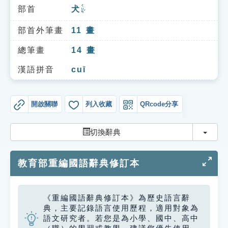
索引選單
ㄑㄩㄢˇ
部首
犬
知識索引
部首外筆畫
11
畫
單字索引
總筆畫
14
畫
生命大百科索引
漢語拼音
cuī
遊戲專區
開啟關聯
列入收藏
QRcode分享
教學應用
切換
切換辭典
貓頭鷹博士
教育部重編國語辭典修訂本
《重編國語辭典修訂本》為歷史語言辭
典，主要記錄語言使用歷程，適用對象為
語文研究者。若您是為小學、國中、高中