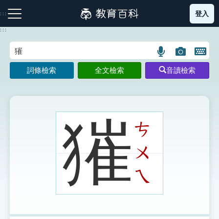
跳
登入
:::
到
主
:::
要
內
語
圖
開
容
注音索引圖示
筆畫索引圖示
部首索引表圖示
言
片
啟
詞條檢索
全文檢索
音讀檢索
搜
搜
鍵
尋
尋
盤
圖
圖
圖
示
示
示
獕
ㄘ
ㄨ
網站導覽
ㄟ
生字詞彙表
成語故事