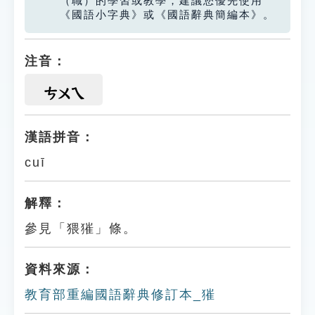
（職）的學習或教學，建議您優先使用
《國語小字典》或《國語辭典簡編本》。
注音：
ㄘㄨㄟ
漢語拼音：
cuī
解釋：
參見「猥獕」條。
資料來源：
教育部重編國語辭典修訂本_獕